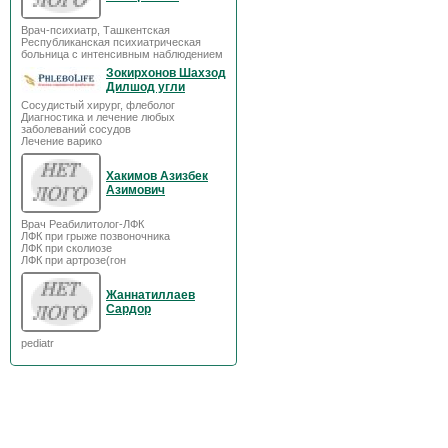
Врач-психиатр, Ташкентская
Республиканская психиатрическая
больница с интенсивным наблюдением
Зокирхонов Шахзод
Дилшод угли
Сосудистый хирург, флеболог
Диагностика и лечение любых
заболеваний сосудов
Лечение варико
Хакимов Азизбек
Азимович
Врач Реабилитолог-ЛФК
ЛФК при грыже позвоночника
ЛФК при сколиозе
ЛФК при артрозе(гон
Жаннатиллаев
Сардор
pediatr