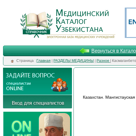
Вернуться в Катало
Cтраница :
Главная
|
РАЗДЕЛЫ МЕДИЦИНЫ
|
Разное
| Касмаганбето
Казахстан. Мангистауская 