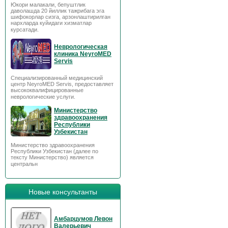
Юкори малакали, бепуштлик
даволашда 20 йиллик тажрибага эга
шифокорлар сизга, арзонлаштирилган
нархларда куйидаги хизматлар
курсатади.
Неврологическая
клиника NeyroMED
Servis
Специализированный медицинский
центр NeyroMED Servis, предоставляет
высококвалифицированные
неврологические услуги.
Министерство
здравоохранения
Республики
Узбекистан
Министерство здравоохранения
Республики Узбекистан (далее по
тексту Министерство) является
центральн
Новые консультанты
Амбарцумов Левон
Валерьевич