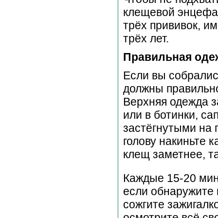
клещевой энцефал
трёх прививок, и
трёх лет.
Правильная оде
Если вы собралис
должны правильно
Верхняя одежда з
или в ботинки, са
застёгнутыми на 
голову накиньте 
клещ заметнее, та
Каждые 15-20 мин
если обнаружите 
сожгите зажигалк
осмотрите всё св