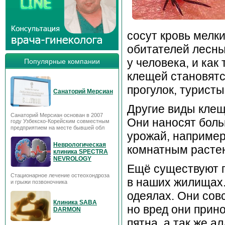
сосут кровь мелк
обитателей лесны
у человека, и как
Популярные компании
клещей становятс
прогулок, турист
Санаторий Мерсиан
Другие виды клещ
Санаторий Мерсиан основан в 2007
Они наносят боль
году Узбекско-Корейским совместным
предприятием на месте бывшей обл
урожай, например
Неврологическая
комнатным расте
клиника SPECTRA
NEVROLOGY
Eщё существуют 
Стационарное лечение остеохондроза
в наших жилищах. 
и грыжи позвоночника
одеялах. Они сов
Клиника SABA
но вред они прин
DARMON
пятна, а так же а