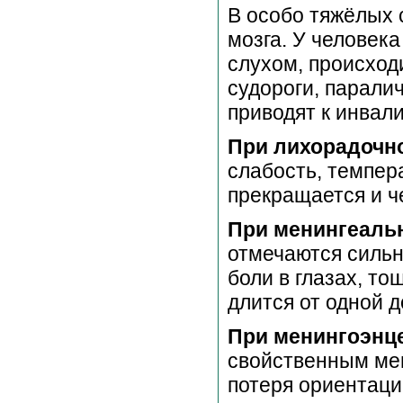
В особо тяжёлых 
мозга. У человек
слухом, происход
судороги, парали
приводят к инвал
При лихорадочн
слабость, темпер
прекращается и ч
При менингеаль
отмечаются сильн
боли в глазах, то
длится от одной д
При менингоэнц
свойственным ме
потеря ориентаци