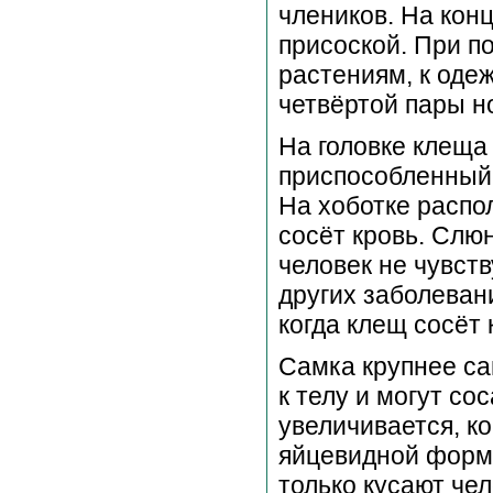
члеников. На конц
присоской. При п
растениям, к оде
четвёртой пары н
На головке клеща
приспособленный 
На хоботке распо
сосёт кровь. Сл
человек не чувст
других заболеван
когда клещ сосёт
Самка крупнее са
к телу и могут со
увеличивается, ко
яйцевидной формы
только кусают чел