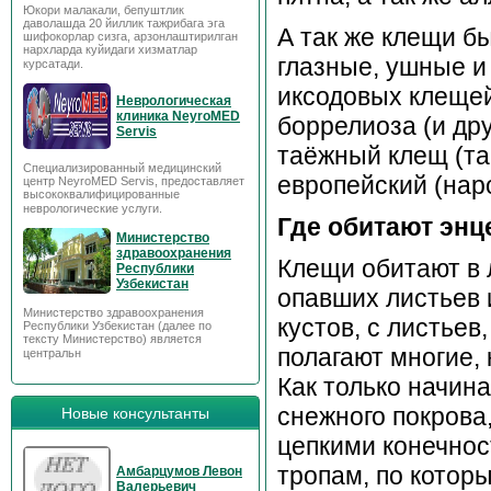
Юкори малакали, бепуштлик
даволашда 20 йиллик тажрибага эга
А так же клещи бы
шифокорлар сизга, арзонлаштирилган
нархларда куйидаги хизматлар
глазные, ушные и
курсатади.
иксодовых клещей
Неврологическая
клиника NeyroMED
боррелиоза (и др
Servis
таёжный клещ (та
Специализированный медицинский
европейский (нар
центр NeyroMED Servis, предоставляет
высококвалифицированные
неврологические услуги.
Где обитают эн
Министерство
здравоохранения
Клещи обитают в 
Республики
Узбекистан
опавших листьев 
Министерство здравоохранения
кустов, с листьев,
Республики Узбекистан (далее по
тексту Министерство) является
полагают многие,
центральн
Как только начина
снежного покрова
Новые консультанты
цепкими конечнос
тропам, по котор
Амбарцумов Левон
Валерьевич