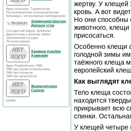
жертву. У клещей
Врач-психиатр, Ташкентская
кровь. А вот видет
Республиканская психиатрическая
больница с интенсивным наблюдением
Но они способны 
Зокирхонов Шахзод
Дилшод угли
животного, клещи
Сосудистый хирург, флеболог
присосаться.
Диагностика и лечение любых
заболеваний сосудов
Лечение варико
Особенно клещи а
Хакимов Азизбек
голодной зимы им
Азимович
таёжного клеща мо
Врач Реабилитолог-ЛФК
европейский клещ
ЛФК при грыже позвоночника
ЛФК при сколиозе
ЛФК при артрозе(гон
Как выглядят к
Жаннатиллаев
Сардор
Тело клеща состои
находится тверды
pediatr
прикрывает всю с
спинки. Остальная
У клещей четыре 