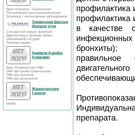
профилактика 
Врач-психиатр, Ташкентская
Республиканская психиатрическая
профилактика и
больница с интенсивным наблюдением
Зокирхонов Шахзод
в качестве с
Дилшод угли
Сосудистый хирург, флеболог
Диагностика и лечение любых
инфекционных 
заболеваний сосудов
Лечение варико
бронхиты);
Хакимов Азизбек
правильное 
Азимович
двигательн
Врач Реабилитолог-ЛФК
ЛФК при грыже позвоночника
ЛФК при сколиозе
обеспечивающи
ЛФК при артрозе(гон
Жаннатиллаев
Сардор
Противопоказа
pediatr
Индивидуаль
препарата.