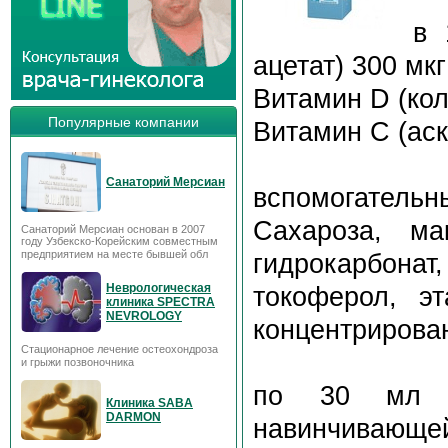
в 
ацетат) 300 мк
Витамин D (кол
Популярные компании
Витамин C (аск
Санаторий Мерсиан
вспомогательн
Сахароза, мак
Санаторий Мерсиан основан в 2007
году Узбекско-Корейским совместным
предприятием на месте бывшей обл
гидрокарбонат
Неврологическая
токоферол, э
клиника SPECTRA
NEVROLOGY
концентрирова
Стационарное лечение остеохондроза
и грыжи позвоночника
по 30 мл в
Клиника SABA
DARMON
навинчивающей