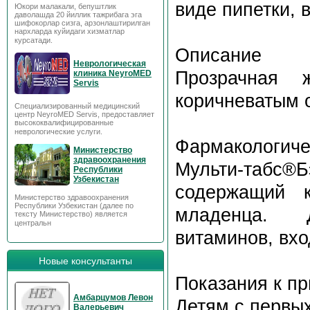
виде пипетки, 
Юкори малакали, бепуштлик
даволашда 20 йиллик тажрибага эга
шифокорлар сизга, арзонлаштирилган
нархларда куйидаги хизматлар
курсатади.
Описание
Неврологическая
Прозрачная 
клиника NeyroMED
Servis
коричневатым о
Специализированный медицинский
центр NeyroMED Servis, предоставляет
высококвалифицированные
неврологические услуги.
Фармакологиче
Министерство
здравоохранения
Мульти-табс
Республики
Узбекистан
содержащий к
Министерство здравоохранения
Республики Узбекистан (далее по
младенца. Д
тексту Министерство) является
центральн
витаминов, вхо
Новые консультанты
Показания к п
Амбарцумов Левон
Детям с первых
Валерьевич