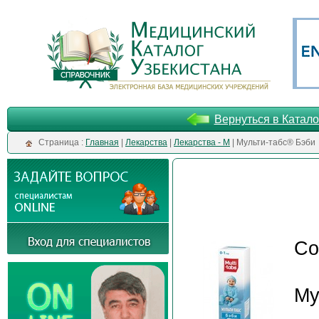
Вернуться в Катало
Cтраница :
Главная
|
Лекарства
|
Лекарства - М
| Мульти-табс® Бэби
Со
Му