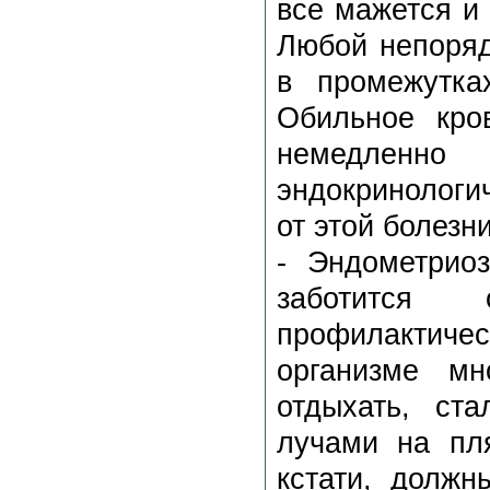
все мажется и
Любой непоряд
в промежутка
Обильное кро
немедленн
эндокринологи
от этой болезн
- Эндометрио
заботится
профилактиче
организме м
отдыхать, ст
лучами на пл
кстати, должн