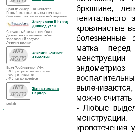
брюшине, лег
Врач-психиатр, Ташкентская
Республиканская психиатрическая
генитального 
больница с интенсивным наблюдением
Зокирхонов Шахзод
кровянистые в
Дилшод угли
Сосудистый хирург, флеболог
Диагностика и лечение любых
болезненные 
заболеваний сосудов
Лечение варико
матка перед
Хакимов Азизбек
менструации
Азимович
эндометри
Врач Реабилитолог-ЛФК
ЛФК при грыже позвоночника
ЛФК при сколиозе
воспалител
ЛФК при артрозе(гон
вылечиваются,
Жаннатиллаев
Сардор
можно считать
pediatr
- Любые выдел
менструации
кровотечения 