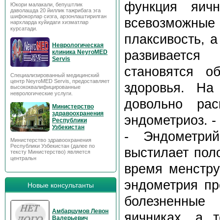
функция яичн
Юкори малакали, бепуштлик
даволашда 20 йиллик тажрибага эга
шифокорлар сизга, арзонлаштирилган
всевозможны
нархларда куйидаги хизматлар
курсатади.
плаксивость, 
Неврологическая
развивается
клиника NeyroMED
Servis
становятся о
Специализированный медицинский
центр NeyroMED Servis, предоставляет
здоровья. На
высококвалифицированные
неврологические услуги.
довольно рас
Министерство
здравоохранения
эндометриоз. - 
Республики
Узбекистан
- Эндометрий
Министерство здравоохранения
Республики Узбекистан (далее по
выстилает пол
тексту Министерство) является
центральн
время менстру
эндометрия пр
Новые консультанты
болезненные
Амбарцумов Левон
яичниках, а 
Валерьевич