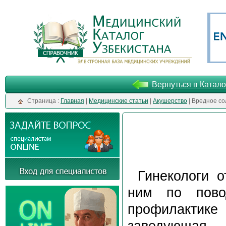
Вернуться в Катало
Cтраница :
Главная
|
Медицинские статьи
|
Акушерство
| Вредное с
Гинекологи 
ним по пово
профилактике
заведующая