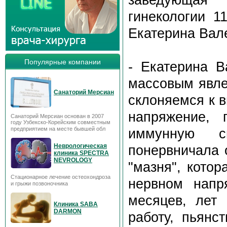
гинекологии 1
Екатерина Вал
Популярные компании
- Екатерина В
массовым явле
Санаторий Мерсиан
склоняемся к в
напряжение, 
Санаторий Мерсиан основан в 2007
году Узбекско-Корейским совместным
предприятием на месте бывшей обл
иммунную с
Неврологическая
понервничала 
клиника SPECTRA
NEVROLOGY
"мазня", котор
Стационарное лечение остеохондроза
нервном напр
и грыжи позвоночника
месяцев, лет 
Клиника SABA
DARMON
работу, пьянс