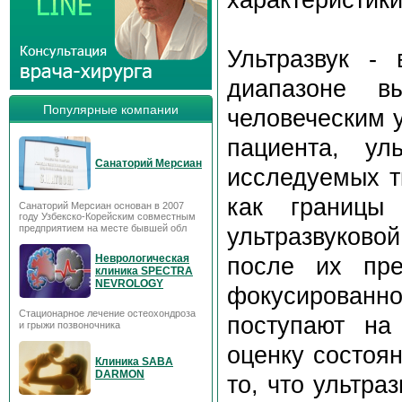
Ультразвук -
диапазоне в
Популярные компании
человеческим у
пациента, ул
Санаторий Мерсиан
исследуемых тк
как границы
Санаторий Мерсиан основан в 2007
году Узбекско-Корейским совместным
предприятием на месте бывшей обл
ультразвуково
Неврологическая
после их пре
клиника SPECTRA
NEVROLOGY
фокусированно
Стационарное лечение остеохондроза
поступают на
и грыжи позвоночника
оценку состоя
Клиника SABA
DARMON
то, что ультра