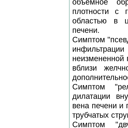
объемное обр
плотности с 
областью в ц
печени.
Симптом "псев
инфильтрац
неизмененной 
вблизи желчн
дополнительно
Симптом "ре
дилатации вну
вена печени и
трубчатых стру
Симптом "дву