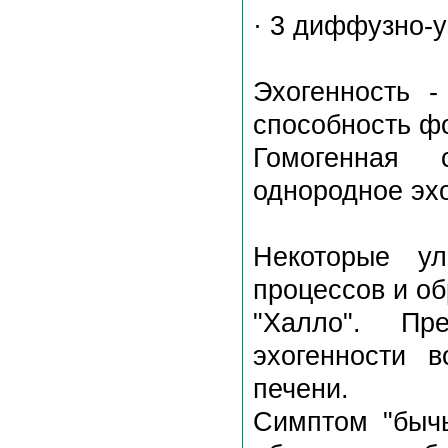
· 3 диффузно-
Эхогенность -
способность ф
Гомогенная 
однородное эх
Некоторые ул
процессов и об
"Халло". Пр
эхогенности в
печени.
Симптом "бычь