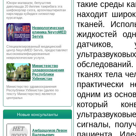
такие среды ка
Юкори малакали, бепуштлик
даволашда 20 йиллик тажрибага эга
шифокорлар сизга, арзонлаштирилган
находит широк
нархларда куйидаги хизматлар
курсатади.
тканей. Испол
Неврологическая
жидкостей од
клиника NeyroMED
Servis
датчиков, 
Специализированный медицинский
центр NeyroMED Servis, предоставляет
ультразвуков
высококвалифицированные
неврологические услуги.
обследований.
Министерство
здравоохранения
тканях тела че
Республики
Узбекистан
практически н
Министерство здравоохранения
Республики Узбекистан (далее по
одним из осно
тексту Министерство) является
центральн
который кон
ультразвуковы
Новые консультанты
сигналы, полу
Амбарцумов Левон
пациента. Ид
Валерьевич