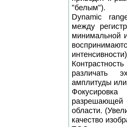
"белым").
Dynamic rang
между регист
минимальной и
воспринимаю
интенсивности)
Контрастност
различать э
амплитуды или
Фокусировк
разрешающей 
области. (Уве
качество изобр