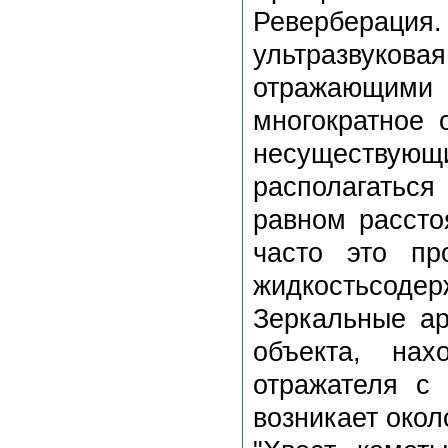
Реверберац
ультразвукова
отражающими
многократное 
несуществу
располагаться
равном расст
часто это пр
жидкостьсодер
Зеркальные ар
объекта, нах
отражателя с 
возникает око