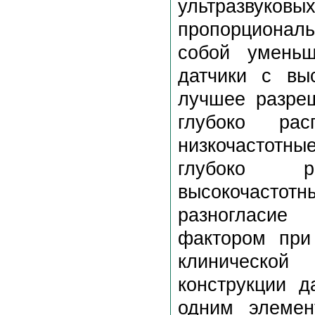
ультразву
пропорциональ
собой уменьш
датчики с вы
лучшее разре
глубоко ра
низкочастотны
глубоко р
высокочасто
разногласие
фактором при
клинической
конструкции д
одним элемен