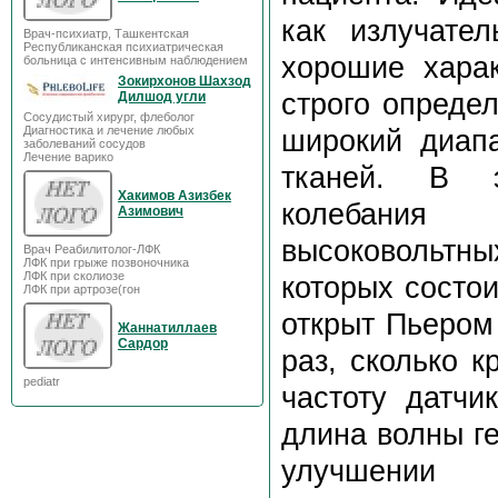
как излучате
Врач-психиатр, Ташкентская
Республиканская психиатрическая
хорошие хара
больница с интенсивным наблюдением
Зокирхонов Шахзод
строго опреде
Дилшод угли
Сосудистый хирург, флеболог
Диагностика и лечение любых
широкий диапа
заболеваний сосудов
Лечение варико
тканей. В э
Хакимов Азизбек
колебания 
Азимович
высоковольтн
Врач Реабилитолог-ЛФК
ЛФК при грыже позвоночника
ЛФК при сколиозе
которых состо
ЛФК при артрозе(гон
открыт Пьером
Жаннатиллаев
Сардор
раз, сколько к
pediatr
частоту датчи
длина волны г
улучшении 