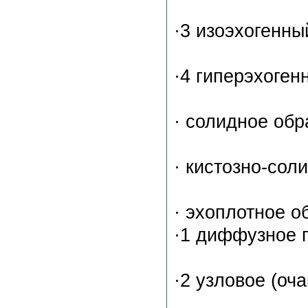
·3 изоэхогенны
·4 гиперэхоген
· солидное обр
· кистозно-сол
· эхоплотное о
·1 диффузное 
·2 узловое (оч