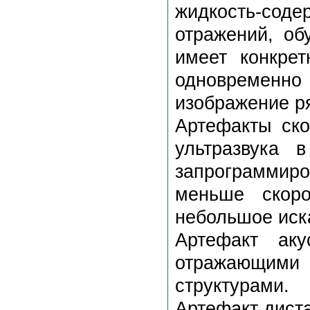
жидкость-со
отражений, об
имеет конкре
одновременн
изображение р
Артефакты ско
ультразвука 
запрограмми
меньше скор
небольшое иск
Артефакт аку
отражающими 
структурами.
Артефакт дист