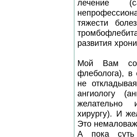
лечение (с
непрофессиона
тяжести боле
тромбофлебит
развития хрони
Мой Вам сов
флеболога), в
не откладывая
ангиологу (а
желательно 
хирургу). И ж
Это немаловаж
А пока суть