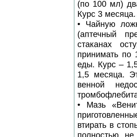
(по 100 мл) дв
Курс 3 месяца.
• Чайную лож
(аптечный пр
стаканах ост
принимать по 
еды. Курс – 1,
1,5 месяца. Э
венной недос
тромбофлебита
• Мазь «Вени
приготовленны
втирать в стоп
полностью не