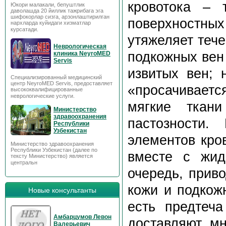
кровотока – 
Юкори малакали, бепуштлик
даволашда 20 йиллик тажрибага эга
шифокорлар сизга, арзонлаштирилган
поверхностных
нархларда куйидаги хизматлар
курсатади.
утяжеляет теч
Неврологическая
подкожных вен 
клиника NeyroMED
Servis
извитых вен; 
Специализированный медицинский
центр NeyroMED Servis, предоставляет
«просачиваетс
высококвалифицированные
неврологические услуги.
мягкие ткан
Министерство
здравоохранения
пастозности.
Республики
Узбекистан
элементов кро
Министерство здравоохранения
Республики Узбекистан (далее по
вместе с жид
тексту Министерство) является
центральн
очередь, прив
кожи и подкож
Новые консультанты
есть предтеча
Амбарцумов Левон
доставляют мн
Валерьевич