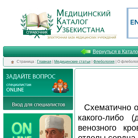
Вернуться в Катало
Cтраница :
Главная
|
Медицинские статьи
|
Флебология
| О флеболо
Схематично о
какого-либо (
венозного кр
отделы сердца 