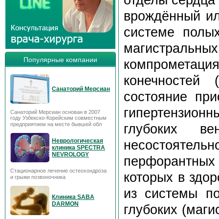
врождённый ил
системе полых
магистральны
Популярные компании
компрометац
конечностей 
Санаторий Мерсиан
состояние при
гипертензион
Санаторий Мерсиан основан в 2007
году Узбекско-Корейским совместным
предприятием на месте бывшей обл
глубоких в
Неврологическая
несостоятель
клиника SPECTRA
NEVROLOGY
перфорантных
Стационарное лечение остеохондроза
которых в здо
и грыжи позвоночника
из системы по
Клиника SABA
DARMON
глубоких (маги