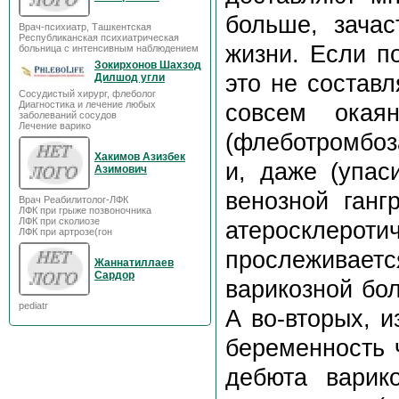
больше, зачас
Врач-психиатр, Ташкентская
Республиканская психиатрическая
жизни. Если п
больница с интенсивным наблюдением
Зокирхонов Шахзод
это не состав
Дилшод угли
Сосудистый хирург, флеболог
Диагностика и лечение любых
совсем окая
заболеваний сосудов
Лечение варико
(флеботромбоз
Хакимов Азизбек
и, даже (упас
Азимович
венозной ганг
Врач Реабилитолог-ЛФК
ЛФК при грыже позвоночника
ЛФК при сколиозе
атеросклер
ЛФК при артрозе(гон
прослеживаетс
Жаннатиллаев
Сардор
варикозной бол
pediatr
А во-вторых, 
беременность 
дебюта варик