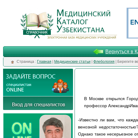
Вернуться в К
Cтраница :
Главная
|
Медицинские статьи
|
Флебология
| Берегите в
В Москве открылся Город
профессор АлександрИва
-Известно ли вам, что кажд
венозной недостаточностью?
Однако такое несерьезное о