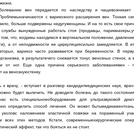
 жизни.
аболеванию вен передается по наследству и чащевозникает
роблемыначинаются с варикозного расширения вен. Тонкая син
авило, больше подвержены недугуженщины. И на то есть свои прич
службы вынужденные работать стоя (продавцы, парикмахеры,уч
 том, что, когдамы находимся в вертикальном положении, давление
ги), а от неподвижности ее циркуляциясильно замедляется. В 
-вторых, варикоз часто развивается при беременности. В перв
рганизма, в результатечего снижается тонус венозных стенок, а 
ови от ног. Еще одна причина серьезного заболеваниявен - 
т на венознуюстенку.
 к врачу, - вступает в разговор кандидатмедицинских наук, вр
жно будет вылечить. Не доводите болезнь до такого состояния
нас есть специальноеоборудование для ультразвуковой диа
чно определить способ лечения. Он может бытьмедикаментозны
 уколовс наложением эластичной повязки на пораженный учас
 всех этих методов. Кстати, современныехирургические опе
ческий эффект, так что бояться их не стоит.