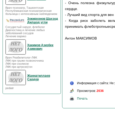
- Очень полезна физкульту
Врач-психиатр, Ташкентская
сердце.
Республиканская психиатрическая
больница с интенсивным наблюдением
- Лучший вид спорта для вен
Зокирхонов Шахзод
- Когда риск заболеть вел
Дилшод угли
принимать флеботропныесре
Сосудистый хирург, флеболог
Диагностика и лечение любых
заболеваний сосудов
Лечение варико
Антон МАКСИМОВ
Хакимов Азизбек
Азимович
Врач Реабилитолог-ЛФК
ЛФК при грыже позвоночника
ЛФК при сколиозе
ЛФК при артрозе(гон
Жаннатиллаев
Сардор
Информация с сайта: Не 
pediatr
Просмотров:
2036
Печать