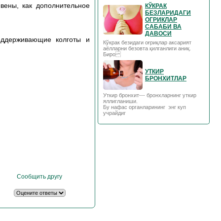
вены, как дополнительное
КЎКРАК
БЕЗЛАРИДАГИ
ОГРИКЛАР
САБАБИ ВА
ДАВОСИ
поддерживающие колготы и
Кўкрак безидаги оғриқлар аксарият
аёлларни безовта қилганлиги аниқ.
Биро
УТКИР
БРОНХИТЛАР
Уткир бронхит--- бронхларнинг уткир
яллигланиши.
Бу нафас органларининг энг куп
учрайдиг
Сообщить другу