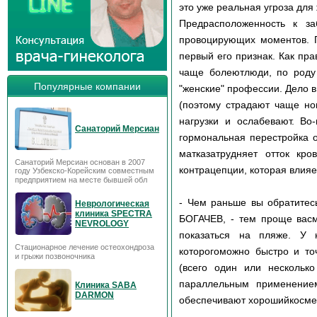
это уже реальная угроза для
Предрасположенность к з
провоцирующих моментов. П
первый его признак. Как пр
чаще болеютлюди, по роду 
Популярные компании
"женские" профессии. Дело в
(поэтому страдают чаще но
нагрузки и ослабевают. Во
Санаторий Мерсиан
гормональная перестройка о
матказатрудняет отток кр
Санаторий Мерсиан основан в 2007
контрацепции, которая влияе
году Узбекско-Корейским совместным
предприятием на месте бывшей обл
- Чем раньше вы обратитесь
Неврологическая
клиника SPECTRA
БОГАЧЕВ, - тем проще васмо
NEVROLOGY
показаться на пляже. У 
Стационарное лечение остеохондроза
которогоможно быстро и то
и грыжи позвоночника
(всего один или несколько
параллельным применением
Клиника SABA
DARMON
обеспечивают хорошийкосмети