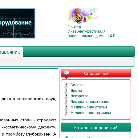
Призер
Интернет-фестиваля
национального домена
UZ
равочник
Справочник
Болезни
Диеты
Лекарства
 доктор медицинских наук,
Лекарственные травы
Медицинские статьи
Медицинские термины
зованных стран - страдают
 ккосметическому дефекту.
Каталог предприятий
и тромбозу глубокихвен. А