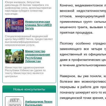
Юкори малакали, бепуштлик
Конечно, медикаментозное л
даволашда 20 йиллик тажрибага эга
шифокорлар сизга, арзонлаштирилган
венозной недостаточности
нархларда куйидаги хизматлар
курсатади.
оттоков, микроциркуляцие
применяемых групп- сильные
Неврологическая
клиника NeyroMED
кишечного тракта, вызывая г
Servis
приятная процедура.
Специализированный медицинский
центр NeyroMED Servis, предоставляет
высококвалифицированные
Поэтому особенно отрадно
неврологические услуги.
заменяющего все четыре г
Министерство
единственный из официальн
здравоохранения
Республики
даже в профилактических цел
Узбекистан
в течение длительноговреме
Министерство здравоохранения
Республики Узбекистан (далее по
тексту Министерство) является
Наверное, вы уже поняли, к
центральн
болезни вен можнопротивос
перерывы в работе для прог
Новые консультанты
поначалу шокирует кого-то из
смедицинской точки зрения, и
Амбарцумов Левон
Валерьевич