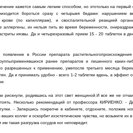
ечение кажется самым легким способом, но этотолько на первый в
приходится бороться сразу с четырьмя бедами: нарушением в
й крови (по капиллярам), и своспалительной реакцией орган
 аллергены, их нельзя пить во время беременности, онираздра
астриты иязвы. Да и четырехразовый прием 15 - 20 таблеток в ден
 появление в России препарата растительногопроисхождени
руппыприменявшихся ранее препаратов и лишенного каких-ли
о разрешенных к применению, ужепосле третьего месяца берем
ях. Да и принимать удобно - всего 1-2 таблетки вдень, а эффект о
ни.
ак рискнули, родившись на этот свет женщиной.И все же не отчаи
тоять. Несколько рекомендаций от профессора КИРИЕНКО: - Д
улки. - Запершись покрепче в кабинете, отдохните, положив ноги
 ваших коллег и оскорбит ихэстетические чувства, но возьмите их в
 им такая разгрузка сосудов ног неповредит.