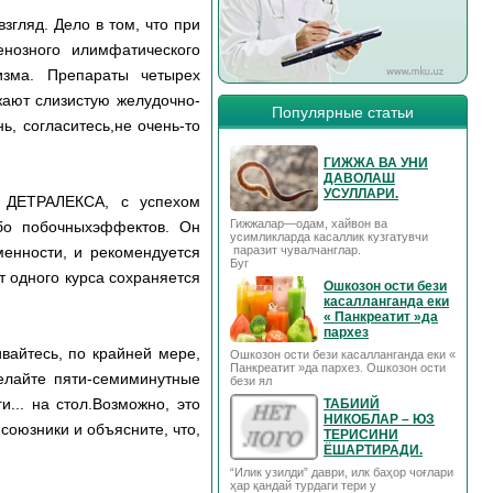
згляд. Дело в том, что при
енозного илимфатического
изма. Препараты четырех
жают слизистую желудочно-
Популярные статьи
ь, согласитесь,не очень-то
ГИЖЖА ВА УНИ
ДАВОЛАШ
УСУЛЛАРИ.
я ДЕТРАЛЕКСА, с успехом
Гижжалар—одам, хайвон ва
бо побочныхэффектов. Он
усимликларда касаллик кузгатувчи
енности, и рекомендуется
паразит чувалчанглар.
Буг
т одного курса сохраняется
Ошкозон ости бези
касалланганда еки
« Панкреатит »да
пархез
вайтесь, по крайней мере,
Ошкозон ости бези касалланганда еки «
Панкреатит »да пархез. Ошкозон ости
елайте пяти-семиминутные
бези ял
... на стол.Возможно, это
ТАБИИЙ
НИКОБЛАР – ЮЗ
 союзники и объясните, что,
ТЕРИСИНИ
ЁШАРТИРАДИ.
“Илик узилди” даври, илк баҳор чоғлари
ҳар қандай турдаги тери у