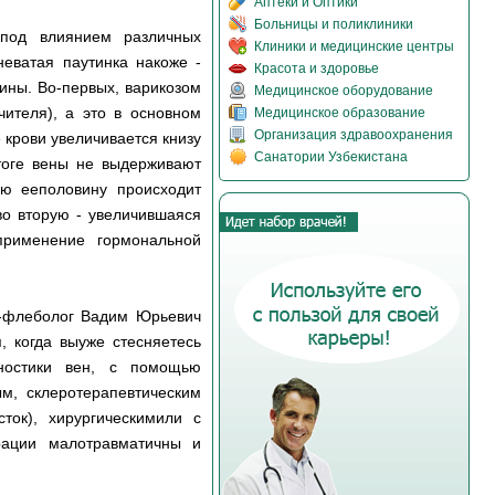
Аптеки и Оптики
Больницы и поликлиники
 под влиянием различных
Клиники и медицинские центры
еватая паутинка накоже -
Красота и здоровье
ины. Во-первых, варикозом
Медицинское оборудование
ителя), а это в основном
Медицинское образование
Организация здравоохранения
 крови увеличивается книзу
Санатории Узбекистана
итоге вены не выдерживают
ую ееполовину происходит
во вторую - увеличившаяся
применение гормональной
ач-флеболог Вадим Юрьевич
, когда выуже стесняетесь
гностики вен, с помощью
м, склеротерапевтическим
ток), хирургическимили с
рации малотравматичны и