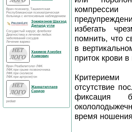
компрессии
Врач-психиатр, Ташкентская
Республиканская психиатрическая
больница с интенсивным наблюдением
предупреждени
Зокирхонов Шахзод
Дилшод угли
избегать чре
Сосудистый хирург, флеболог
Диагностика и лечение любых
помнить, что 
заболеваний сосудов
Лечение варико
в вертикально
Хакимов Азизбек
приток крови в
Азимович
Врач Реабилитолог-ЛФК
ЛФК при грыже позвоночника
ЛФК при сколиозе
Критериеми 
ЛФК при артрозе(гон
отсутствие по
Жаннатиллаев
Сардор
фиксация б
pediatr
окололодыжеч
время ношения