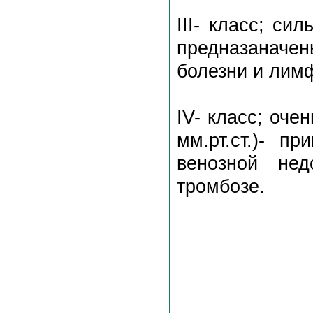
III- класс; си
предназаначен
болезни и лим
IV- класс; оче
мм.рт.ст.)- 
венозной нед
тромбозе.