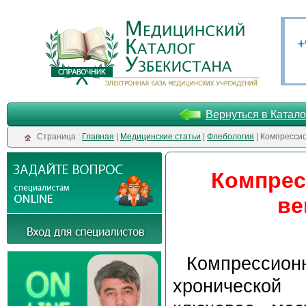
Вернуться в Катало
Cтраница :
Главная
|
Медицинские статьи
|
Флебология
| Компресси
Компрес
ве
Компрессио
хронической