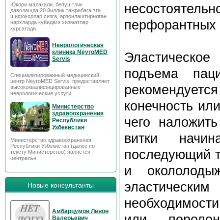
несостоятел
Юкори малакали, бепуштлик
даволашда 20 йиллик тажрибага эга
шифокорлар сизга, арзонлаштирилган
перфорантных 
нархларда куйидаги хизматлар
курсатади.
Неврологическая
клиника NeyroMED
Эластическое
Servis
подъема пац
Специализированный медицинский
центр NeyroMED Servis, предоставляет
рекомендуется
высококвалифицированные
неврологические услуги.
конечность или
Министерство
здравоохранения
чего наложить
Республики
Узбекистан
витки начи
Министерство здравоохранения
Республики Узбекистан (далее по
последующий т
тексту Министерство) является
центральн
и окололоды
эластически
Новые консультанты
необходимост
Амбарцумов Левон
или поролон
Валерьевич