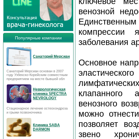
ключевое мес
венозной недо
Единственны
компрессии я
Популярные компании
заболевания ар
Санаторий Мерсиан
Основное напр
эластическо
Санаторий Мерсиан основан в 2007
году Узбекско-Корейским совместным
предприятием на месте бывшей обл
лимфатических
Неврологическая
клапанного 
клиника SPECTRA
NEVROLOGY
венозного воз
Стационарное лечение остеохондроза
можно отнести
и грыжи позвоночника
позволяет воз
Клиника SABA
DARMON
звено хрони