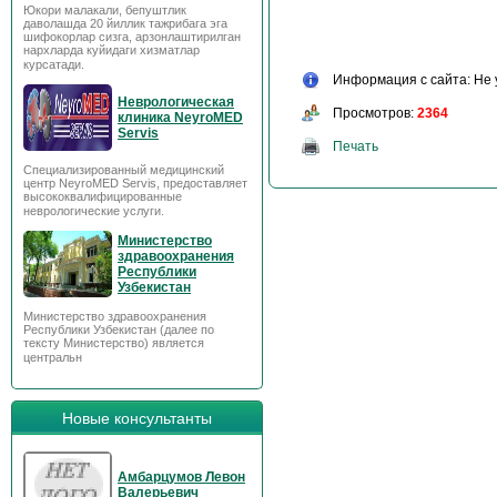
Юкори малакали, бепуштлик
даволашда 20 йиллик тажрибага эга
шифокорлар сизга, арзонлаштирилган
нархларда куйидаги хизматлар
курсатади.
Информация с сайта: Не 
Неврологическая
Просмотров:
2364
клиника NeyroMED
Servis
Печать
Специализированный медицинский
центр NeyroMED Servis, предоставляет
высококвалифицированные
неврологические услуги.
Министерство
здравоохранения
Республики
Узбекистан
Министерство здравоохранения
Республики Узбекистан (далее по
тексту Министерство) является
центральн
Новые консультанты
Амбарцумов Левон
Валерьевич