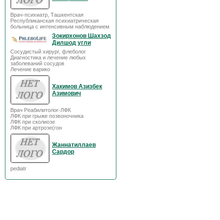
Врач-психиатр, Ташкентская
Республиканская психиатрическая
больница с интенсивным наблюдением
Зокирхонов Шахзод
Дилшод угли
Сосудистый хирург, флеболог
Диагностика и лечение любых
заболеваний сосудов
Лечение варико
Хакимов Азизбек
Азимович
Врач Реабилитолог-ЛФК
ЛФК при грыже позвоночника
ЛФК при сколиозе
ЛФК при артрозе(гон
Жаннатиллаев
Сардор
pediatr