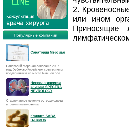
2. Кровеносны
или ином орга
Приносящие 
Популярные компании
лимфатическом
Санаторий Мерсиан
Санаторий Мерсиан основан в 2007
году Узбекско-Корейским совместным
предприятием на месте бывшей обл
Неврологическая
клиника SPECTRA
NEVROLOGY
Стационарное лечение остеохондроза
и грыжи позвоночника
Клиника SABA
DARMON