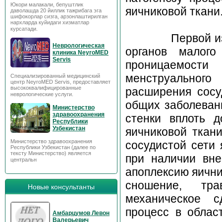
Юкори малакали, бепуштлик
яичн
даволашда 20 йиллик тажрибага эга
шифокорлар сизга, арзонлаштирилган
нархларда куйидаги хизматлар
курсатади.
Первой из них 
Неврологическая
органов малого
клиника NeyroMED
Servis
проницаемости
менструальног
Специализированный медицинский
центр NeyroMED Servis, предоставляет
высококвалифицированные
расширения сосу
неврологические услуги.
общих заболеван
Министерство
здравоохранения
стенки вплоть 
Республики
Узбекистан
яичниковой ткани
Министерство здравоохранения
сосудистой сети 
Республики Узбекистан (далее по
тексту Министерство) является
при наличии вн
центральн
апоплексию яични
сношение, тра
Новые консультанты
механическое с
процесс в облас
Амбарцумов Левон
Валерьевич