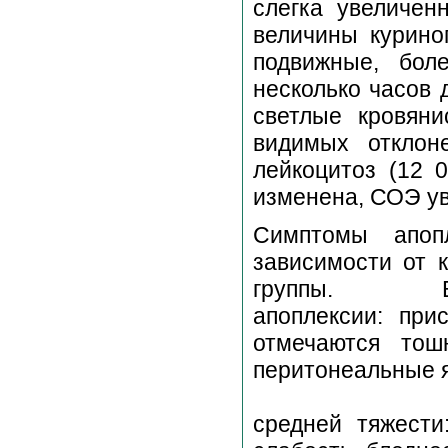
слегка увеличен
величины куриног
подвижные, бол
несколько часов 
светлые кровян
видимых отклон
лейкоцитоз (12 
изменена, СОЭ у
Симптомы апоп
зависимости от 
группы. В 1-ю 
апоплексии: при
отмечаются тош
перитонеал
Во 2-ю груп
средней тяжести