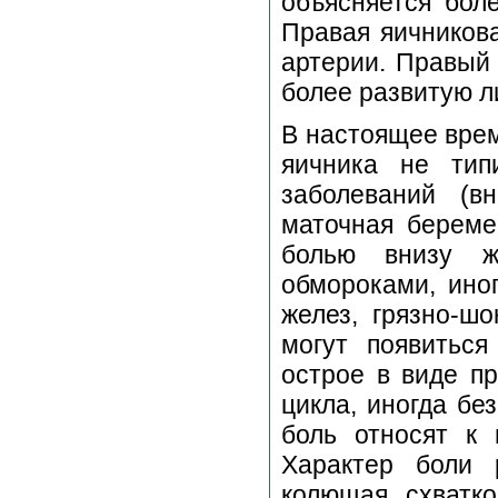
объясняется бол
Правая яичникова
артерии. Правый
более развитую л
В настоящее врем
яичника не тип
заболеваний (в
маточная беремен
болью внизу ж
обмороками, ино
желез, грязно-ш
могут появитьс
острое в виде пр
цикла, иногда бе
боль относят к
Характер боли р
колющая, схватко