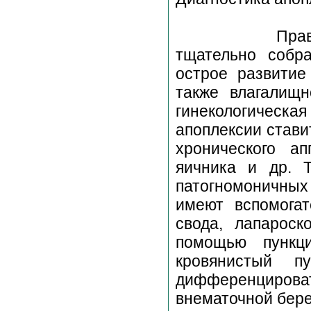
Правильный д
тщательно собр
острое развитие
также влагалищн
гинекологичес
апоплексии стави
хронического ап
яичника и др. Т
патогномоничны
имеют вспомогат
свода, лапароск
помощью пункц
кровянистый п
дифференциров
внематочной бер