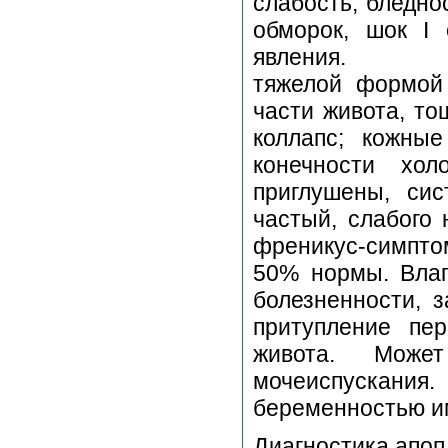
слабость, бледно
обморок, шок I
явления. 
тяжелой формой 
части живота, тош
коллапс; кожны
конечности хол
приглушены, си
частый, слабого
френикус-симпто
50% нормы. Влаг
болезненности, з
притупление пе
живота. Може
мочеиспускани
беременностью и
Диагност