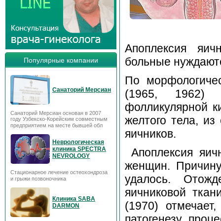
Апоплексия яич
больные нуждаютс
Популярные компании
По морфологиче
Санаторий Мерсиан
(1965, 1962) 
фолликулярной ки
Санаторий Мерсиан основан в 2007
желтого тела, из
году Узбекско-Корейским совместным
предприятием на месте бывшей обл
яичников.
Неврологическая
клиника SPECTRA
Апоплексия яичн
NEVROLOGY
женщин. Причину
Стационарное лечение остеохондроза
удалось. Отожд
и грыжи позвоночника
яичниковой ткан
Клиника SABA
(1970) отмечает
DARMON
патогенезу проц