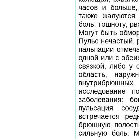
часов и больше,
также жалуются 
боль, тошноту, р
Могут быть обмор
Пульс нечастый, 
пальпации отмеча
одной или с обеи
связкой, либо у 
область, наруж
внутрибрюшных
исследование по
заболевания: б
пульсация сос
встречается ре
брюшную полост
сильную боль. 