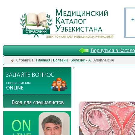
Вернуться в Катало
Cтраница :
Главная
|
Болезни
|
Болезни - А
| Апоплексия