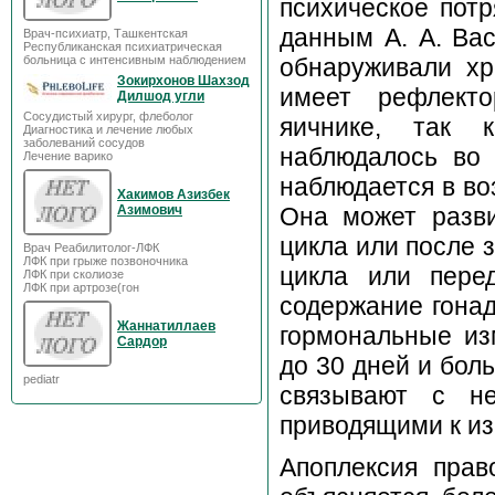
психическое потр
данным А. А. Вас
Врач-психиатр, Ташкентская
Республиканская психиатрическая
обнаруживали хр
больница с интенсивным наблюдением
Зокирхонов Шахзод
имеет рефлекто
Дилшод угли
Сосудистый хирург, флеболог
яичнике, так 
Диагностика и лечение любых
заболеваний сосудов
наблюдалось во 
Лечение варико
наблюдается в во
Хакимов Азизбек
Она может разви
Азимович
цикла или после 
Врач Реабилитолог-ЛФК
ЛФК при грыже позвоночника
цикла или пере
ЛФК при сколиозе
ЛФК при артрозе(гон
содержание гонад
Жаннатиллаев
гормональные из
Сардор
до 30 дней и бол
pediatr
связывают с не
приводящими к из
Апоплексия прав