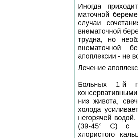
Иногда приходи
маточной береме
случаи сочетани
внематочной бер
трудна, но нео
внематочной б
апоплексии - не в
Лечение
Больных 1-й г
консервативными 
низ живота, све
холода усиливае
негорячей водой.
(39-45° С) с д
хлористого каль