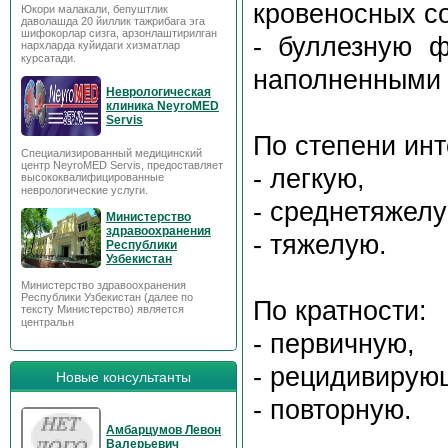
кровеносных со
Юкори малакали, бепуштлик
даволашда 20 йиллик тажрибага эга
шифокорлар сизга, арзонлаштирилган
- буллезную 
нархларда куйидаги хизматлар
курсатади.
наполненными 
Неврологическая
клиника NeyroMED
Servis
По степени ин
Специализированный медицинский
центр NeyroMED Servis, предоставляет
- легкую,
высококвалифицированные
неврологические услуги.
- среднетяжелу
Министерство
здравоохранения
- тяжелую.
Республики
Узбекистан
Министерство здравоохранения
Республики Узбекистан (далее по
По кратности:
тексту Министерство) является
центральн
- первичную,
- рецидивирую
Новые консультанты
- повторную.
Амбарцумов Левон
Валерьевич