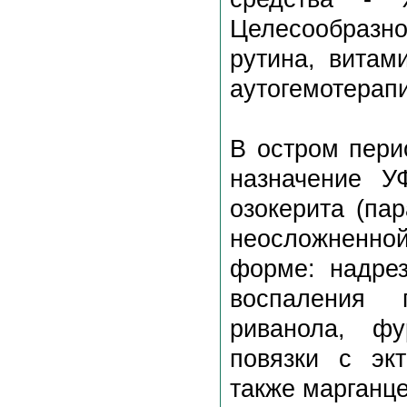
Целесообразн
рутина, витам
аутогемотерап
В остром пери
назначение 
озокерита (па
неосложненно
форме: надрез
воспаления 
риванола, ф
повязки с эк
также марганц