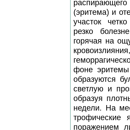
распирающег
(эритема) и о
участок четк
резко болезн
горячая на ощ
кровоизлиян
геморрагичес
фоне эритемы
образуются бу
светлую и про
образуя плотн
недели. На ме
трофические 
поражением л