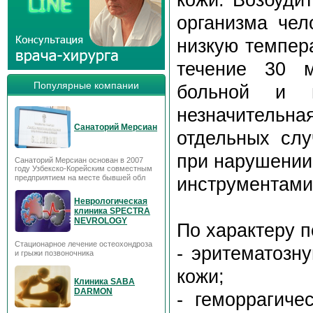
организма чел
низкую темпера
течение 30 м
Популярные компании
больной и но
незначительн
Санаторий Мерсиан
отдельных слу
при нарушении
Санаторий Мерсиан основан в 2007
году Узбекско-Корейским совместным
предприятием на месте бывшей обл
инструментами
Неврологическая
клиника SPECTRA
NEVROLOGY
По характеру 
Стационарное лечение остеохондроза
- эритематозн
и грыжи позвоночника
кожи;
Клиника SABA
DARMON
- геморрагич