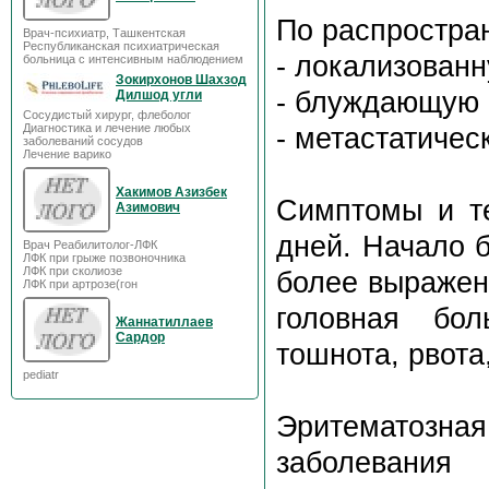
По распростра
Врач-психиатр, Ташкентская
Республиканская психиатрическая
- локализованну
больница с интенсивным наблюдением
Зокирхонов Шахзод
- блуждающую (
Дилшод угли
Сосудистый хирург, флеболог
Диагностика и лечение любых
- метастатичес
заболеваний сосудов
Лечение варико
Хакимов Азизбек
Симптомы и те
Азимович
дней. Начало б
Врач Реабилитолог-ЛФК
ЛФК при грыже позвоночника
ЛФК при сколиозе
более выражен
ЛФК при артрозе(гон
головная бол
Жаннатиллаев
Сардор
тошнота, рвота
pediatr
Эритематозна
заболевания