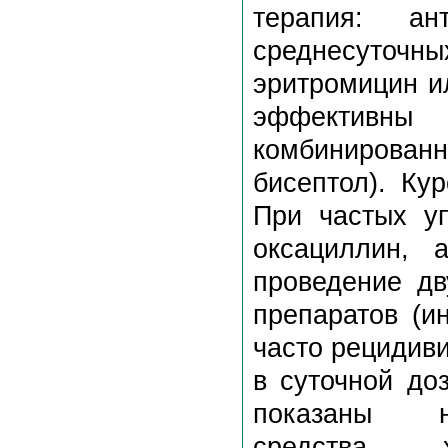
терапия: ан
среднесуточны
эритромицин и
эффективн
комбинирован
бисептол). Ку
При частых у
оксациллин, 
проведение дв
препаратов (и
часто рецидив
в суточной до
показаны не
средства - 