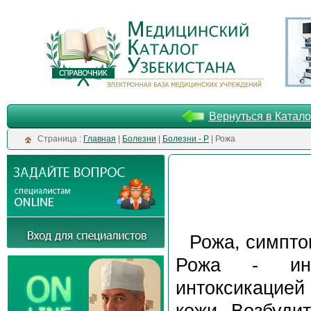
Вернуться в Катало
Cтраница :
Главная
|
Болезни
|
Болезни - Р
| Рожа
Рожа, симпто
Рожа - инф
интоксикацией
кожи. Возбудит