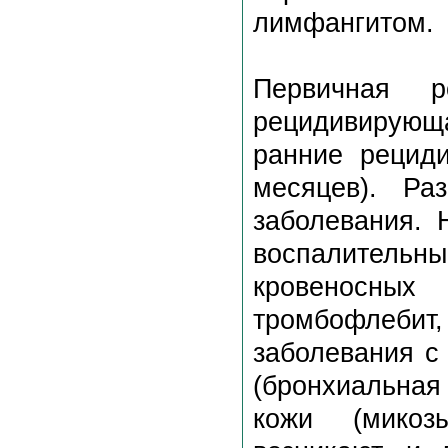
лимфангитом.
Первичная 
рецидивирующа
ранние рецид
месяцев). Ра
заболевания. 
воспалительн
кровеносных 
тромбофлеб
заболевания с
(бронхиальная 
кожи (микоз