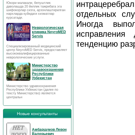
интрацеребра
Юкори малакали, бепуштлик
даволашда 20 йиллик тажрибага эга
шифокорлар сизга, арзонлаштирилган
отдельных слу
нархларда куйидаги хизматлар
курсатади.
Иногда выпо
Неврологическая
исправления
клиника NeyroMED
Servis
тенденцию разр
Специализированный медицинский
центр NeyroMED Servis, предоставляет
высококвалифицированные
неврологические услуги.
Министерство
здравоохранения
Республики
Узбекистан
Министерство здравоохранения
Республики Узбекистан (далее по
тексту Министерство) является
центральн
Новые консультанты
Амбарцумов Левон
Валерьевич