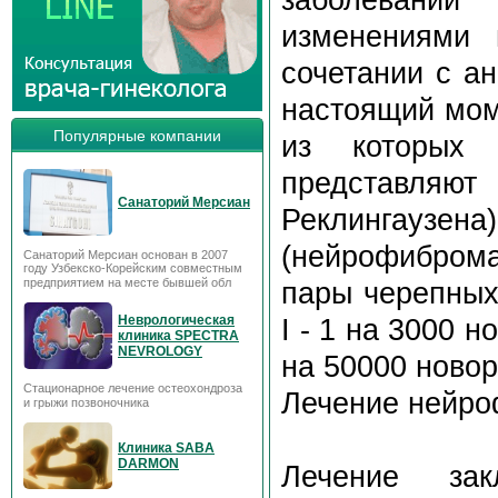
изменениями 
сочетании с а
настоящий мом
Популярные компании
из которых 
представляю
Санаторий Мерсиан
Реклингауз
(нейрофибром
Санаторий Мерсиан основан в 2007
году Узбекско-Корейским совместным
предприятием на месте бывшей обл
пары черепных
Неврологическая
I - 1 на 3000 
клиника SPECTRA
NEVROLOGY
на 50000 ново
Стационарное лечение остеохондроза
Лечение нейро
и грыжи позвоночника
Клиника SABA
DARMON
Лечение зак