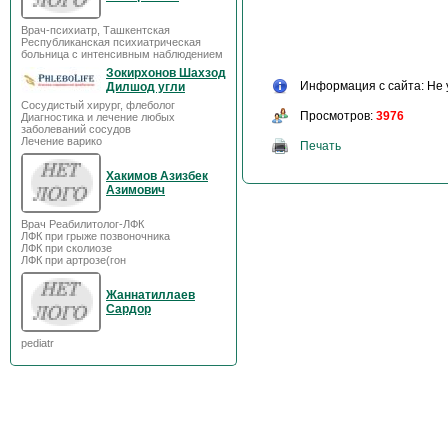
Врач-психиатр, Ташкентская
Республиканская психиатрическая
больница с интенсивным наблюдением
Зокирхонов Шахзод
Информация с сайта: Не 
Дилшод угли
Сосудистый хирург, флеболог
Просмотров:
3976
Диагностика и лечение любых
заболеваний сосудов
Лечение варико
Печать
Хакимов Азизбек
Азимович
Врач Реабилитолог-ЛФК
ЛФК при грыже позвоночника
ЛФК при сколиозе
ЛФК при артрозе(гон
Жаннатиллаев
Сардор
pediatr