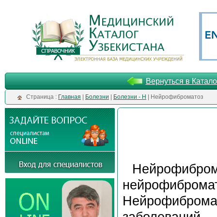
Вернуться в Катало
Cтраница :
Главная
|
Болезни
|
Болезни - Н
| Нейрофиброматоз
Нейрофиб
нейрофиброма
Нейрофибро
заболеваний