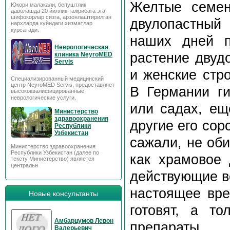
Желтые семен
Юкори малакали, бепуштлик
даволашда 20 йиллик тажрибага эга
шифокорлар сизга, арзонлаштирилган
двулопастный
нархларда куйидаги хизматлар
курсатади.
наших дней п
Неврологическая
растение двуд
клиника NeyroMED
Servis
и женские стр
Специализированный медицинский
центр NeyroMED Servis, предоставляет
В Германии ги
высококвалифицированные
неврологические услуги.
или садах, ещ
Министерство
здравоохранения
другие его сор
Республики
Узбекистан
сажали, не об
Министерство здравоохранения
Республики Узбекистан (далее по
как храмовое 
тексту Министерство) является
центральн
действующие в
настоящее вре
Новые консультанты
готовят, а т
Амбарцумов Левон
препараты.
Валерьевич