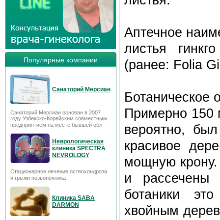
Аптечное наим
листья гинкго
Популярные компании
(ранее: Folia Gi
Санаторий Мерсиан
Ботаническое 
Примерно 150 
Санаторий Мерсиан основан в 2007
году Узбекско-Корейским совместным
предприятием на месте бывшей обл
вероятно, был
Неврологическая
красивое дере
клиника SPECTRA
NEVROLOGY
мощную крону.
Стационарное лечение остеохондроза
и рассечены 
и грыжи позвоночника
ботаники это
Клиника SABA
DARMON
хвойным дерев