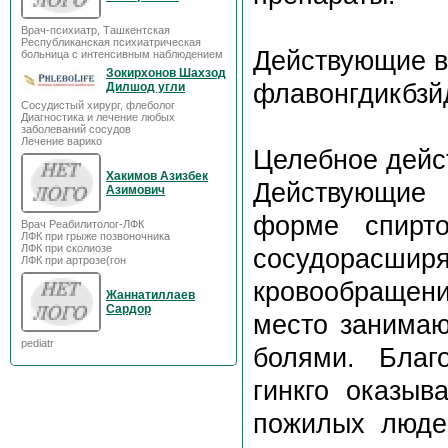
Врач-психиатр, Ташкентская
Республиканская психиатрическая
Действующие 
больница с интенсивным наблюдением
Зокирхонов Шахзод
флавонгдикбзй
Дилшод угли
Сосудистый хирург, флеболог
Диагностика и лечение любых
заболеваний сосудов
Лечение варико
Целебное дейс
Хакимов Азизбек
Действующие 
Азимович
форме спирто
Врач Реабилитолог-ЛФК
ЛФК при грыже позвоночника
ЛФК при сколиозе
сосудорасш
ЛФК при артрозе(гон
кровообращени
Жаннатиллаев
Сардор
место занимаю
pediatr
болями. Благ
гинкго оказыв
пожилых люде