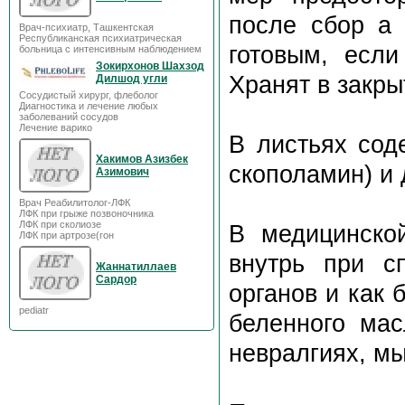
после сбор а 
Врач-психиатр, Ташкентская
Республиканская психиатрическая
готовым, если
больница с интенсивным наблюдением
Зокирхонов Шахзод
Хранят в закры
Дилшод угли
Сосудистый хирург, флеболог
Диагностика и лечение любых
заболеваний сосудов
Лечение варико
В листьях сод
Хакимов Азизбек
скополамин) и
Азимович
Врач Реабилитолог-ЛФК
ЛФК при грыже позвоночника
ЛФК при сколиозе
В медицинско
ЛФК при артрозе(гон
внутрь при с
Жаннатиллаев
Сардор
органов и как 
pediatr
беленного мас
невралгиях, м