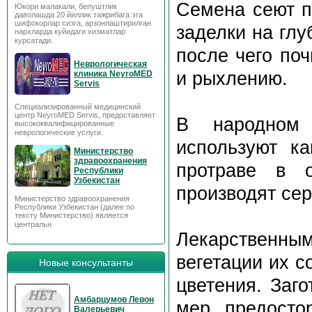
Семена сеют п
Юкори малакали, бепуштлик
даволашда 20 йиллик тажрибага эга
шифокорлар сизга, арзонлаштирилган
заделки на глу
нархларда куйидаги хизматлар
курсатади.
после чего поч
Неврологическая
и рыхлению.
клиника NeyroMED
Servis
Специализированный медицинский
центр NeyroMED Servis, предоставляет
В народном 
высококвалифицированные
неврологические услуги.
используют к
Министерство
здравоохранения
протраве в о
Республики
Узбекистан
производят сер
Министерство здравоохранения
Республики Узбекистан (далее по
тексту Министерство) является
центральн
Лекарственн
вегетации их с
Новые консультанты
цветения. Заг
Амбарцумов Левон
мер предостор
Валерьевич