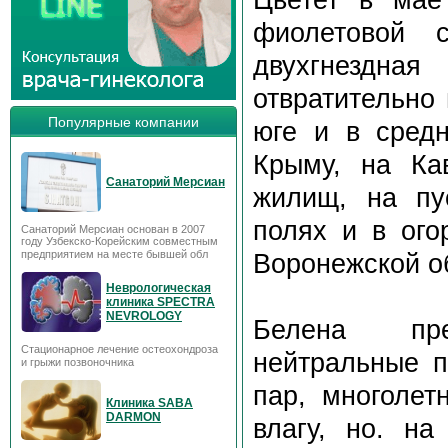
фиолетовой 
двухгнездна
отвратительно
Популярные компании
юге и в средн
Крыму, на Ка
Санаторий Мерсиан
жилищ, на пу
полях и в ого
Санаторий Мерсиан основан в 2007
году Узбекско-Корейским совместным
предприятием на месте бывшей обл
Воронежской о
Неврологическая
клиника SPECTRA
NEVROLOGY
Белена пре
Стационарное лечение остеохондроза
нейтральные п
и грыжи позвоночника
пар, многолет
Клиника SABA
DARMON
влагу, но. на