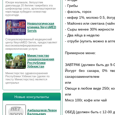
Юкори малакали, бепуштлик
- Грибы
даволашда 20 йиллик тажрибага эга
шифокорлар сизга, арзонлаштирилган
- фасоль, горох
нархларда куйидаги хизматлар
курсатади.
- кефир 1%, молоко 0.5, йогу
- Майонез или сметана (чайн
Неврологическая
клиника NeyroMED
- Сыры менее 30% жирности 
Servis
- Два яйца в неделю
Специализированный медицинский
- отруби (купить можно в апт
центр NeyroMED Servis, предоставляет
высококвалифицированные
неврологические услуги.
Примерное меню:
Министерство
здравоохранения
Республики
ЗАВТРАК (должен быть до 9-0
Узбекистан
Йогурт без сахара, 0% тв
Министерство здравоохранения
сахарозаменителем
Республики Узбекистан (далее по
тексту Министерство) является
или
центральн
Овощи в любом виде 250г, к
или
Новые консультанты
Мясо 100г, кофе или чай
Амбарцумов Левон
ОБЕД (должен быть с 12-00 д
Валерьевич