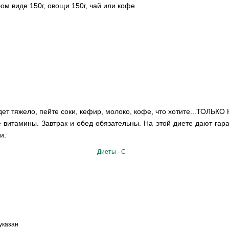
ом виде 150г, овощи 150г, чай или кофе
удет тяжело, пейте соки, кефир, молоко, кофе, что хотите...ТОЛЬК
 витамины. Завтрак и обед обязательны. На этой диете дают гара
и.
Диеты - С
указан