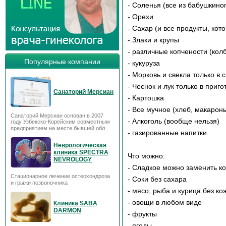
- Соленья (все из бабушкино
- Орехи
- Сахар (и все продукты, кот
- Злаки и крупы
- различные копчености (колб
Популярные компании
- кукуруза
- Морковь и свекла только в 
- Чеснок и лук только в приг
Санаторий Мерсиан
- Картошка
- Все мучное (хлеб, макароны,
Санаторий Мерсиан основан в 2007
- Алкоголь (вообще нельзя)
году Узбекско-Корейским совместным
предприятием на месте бывшей обл
- газированные напитки
Неврологическая
клиника SPECTRA
Что можно:
NEVROLOGY
- Сладкое можно заменить к
Стационарное лечение остеохондроза
- Соки без сахара
и грыжи позвоночника
- мясо, рыба и курица без ко
- овощи в любом виде
Клиника SABA
DARMON
- фрукты
- ягоды