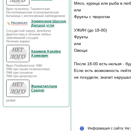
Мясо, курица или рыба в люб
Врач-психиатр, Ташкентская
или
Республиканская психиатрическая
больница с интенсивным наблюдением
Фрукты с творогом
Зокирхонов Шахзод
Дилшод угли
УЖИН (до 18-00)
Сосудистый хирург, флеболог
Диагностика и лечение любых
Фрукты
заболеваний сосудов
Лечение варико
или
Овощи
Хакимов Азизбек
Азимович
После 18-00 есть нельзя - б
Врач Реабилитолог-ЛФК
ЛФК при грыже позвоночника
Если есть возможность пейте
ЛФК при сколиозе
ЛФК при артрозе(гон
не похудели, значит нарушал
Жаннатиллаев
Сардор
pediatr
Информация с сайта: Не 