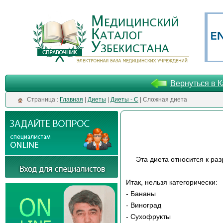
Вернуться в К
Cтраница :
Главная
|
Диеты
|
Диеты - С
| Сложная диета
Эта диета относится к раз
Итак, нельзя категорически:
- Бананы
- Виноград
- Сухофрукты