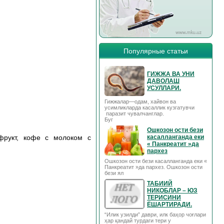
Популярные статьи
ГИЖЖА ВА УНИ
ДАВОЛАШ
УСУЛЛАРИ.
Гижжалар—одам, хайвон ва
усимликларда касаллик кузгатувчи
паразит чувалчанглар.
Буг
Ошкозон ости бези
фрукт, кофе с молоком с
касалланганда еки
« Панкреатит »да
пархез
Ошкозон ости бези касалланганда еки «
Панкреатит »да пархез. Ошкозон ости
бези ял
ТАБИИЙ
НИКОБЛАР – ЮЗ
ТЕРИСИНИ
ЁШАРТИРАДИ.
“Илик узилди” даври, илк баҳор чоғлари
ҳар қандай турдаги тери у