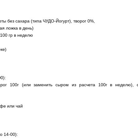
рты без сахара (типа ЧУДО-Йогурт), творог 0%,
ая ложка в день)
100 гр в неделю
еке)
0):
орог 100г (или заменить сыром из расчета 100г в неделю), 
офе или чай
о 14-00):