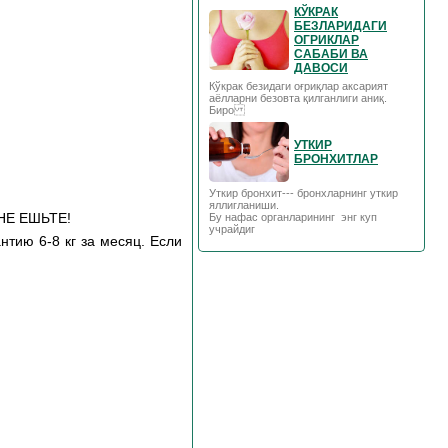
КЎКРАК
БЕЗЛАРИДАГИ
ОГРИКЛАР
САБАБИ ВА
ДАВОСИ
Кўкрак безидаги оғриқлар аксарият
аёлларни безовта қилганлиги аниқ.
Биро
УТКИР
БРОНХИТЛАР
Уткир бронхит--- бронхларнинг уткир
яллигланиши.
О НЕ ЕШЬТЕ!
Бу нафас органларининг энг куп
учрайдиг
нтию 6-8 кг за месяц. Если