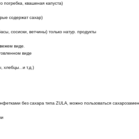
го погребка, квашеная капуста)
орые содержат сахар)
асы, сосиски, ветчины) только натур. продукты
свежем виде.
отовленном виде
 хлебцы...и т.д.)
онфетками без сахара типа ZULA, можно пользоваться сахарозаме
жи