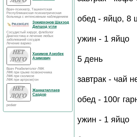
Врач-психиатр, Ташкентская
Республиканская психиатрическая
обед - яйцо, 8
больница с интенсивным наблюдением
Зокирхонов Шахзод
Дилшод угли
Сосудистый хирург, флеболог
Диагностика и лечение любых
ужин - 1 яйцо
заболеваний сосудов
Лечение варико
Хакимов Азизбек
5 день
Азимович
Врач Реабилитолог-ЛФК
ЛФК при грыже позвоночника
ЛФК при сколиозе
завтрак - чай 
ЛФК при артрозе(гон
Жаннатиллаев
Сардор
обед - 100г га
pediatr
ужин - 1 яйцо