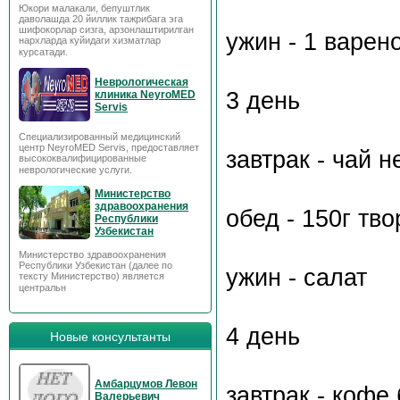
Юкори малакали, бепуштлик
даволашда 20 йиллик тажрибага эга
шифокорлар сизга, арзонлаштирилган
ужин - 1 варен
нархларда куйидаги хизматлар
курсатади.
Неврологическая
3 день
клиника NeyroMED
Servis
Специализированный медицинский
центр NeyroMED Servis, предоставляет
завтрак - чай 
высококвалифицированные
неврологические услуги.
Министерство
здравоохранения
обед - 150г тво
Республики
Узбекистан
Министерство здравоохранения
Республики Узбекистан (далее по
ужин - салат
тексту Министерство) является
центральн
4 день
Новые консультанты
Амбарцумов Левон
завтрак - кофе
Валерьевич