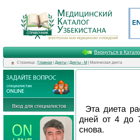
Вернуться в Катало
Cтраница :
Главная
|
Диеты
|
Диеты - М
| Магическая диета
Эта диета ра
дней от 4 до 
снова.