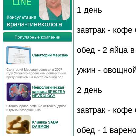
1 день
завтрак - кофе
Популярные компании
обед - 2 яйца в
Санаторий Мерсиан
ужин - овощной
Санаторий Мерсиан основан в 2007
году Узбекско-Корейским совместным
предприятием на месте бывшей обл
Неврологическая
2 день
клиника SPECTRA
NEVROLOGY
Стационарное лечение остеохондроза
завтрак - кофе
и грыжи позвоночника
Клиника SABA
DARMON
обед - 1 варен