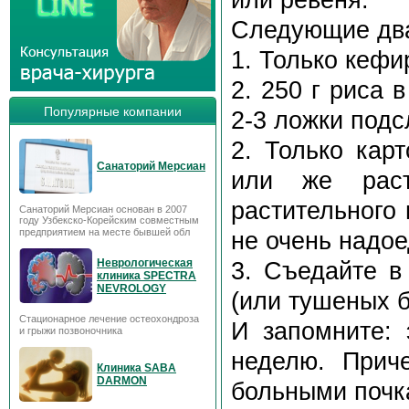
Следующие два
1. Только кефи
2. 250 г риса 
Популярные компании
2-3 ложки подс
2. Только кар
Санаторий Мерсиан
или же раст
растительного 
Санаторий Мерсиан основан в 2007
году Узбекско-Корейским совместным
предприятием на месте бывшей обл
не очень надое
Неврологическая
3. Съедайте в
клиника SPECTRA
NEVROLOGY
(или тушеных б
Стационарное лечение остеохондроза
И запомните: 
и грыжи позвоночника
неделю. Прич
Клиника SABA
DARMON
больными почк