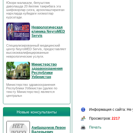
Юкори малакали, бепуштлик
даволашда 20 йиллик тажрибага эга
шифокорлар сизга, арзонлаштирилган
нархларда куйидаги хизматлар
курсатади.
Неврологическая
клиника NeyroMED
Servis
Специализированный медицинский
центр NeyroMED Servis, предоставляет
высококвалифицированные
неврологические услуги.
Министерство
здравоохранения
Республики
Узбекистан
Министерство здравоохранения
Республики Узбекистан (далее по
тексту Министерство) является
центральн
Информация с сайта: Не 
Новые консультанты
Просмотров:
2217
Печать
Амбарцумов Левон
Валерьевич