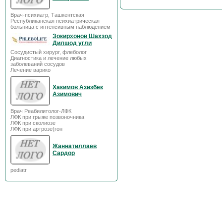
Врач-психиатр, Ташкентская
Республиканская психиатрическая
больница с интенсивным наблюдением
Зокирхонов Шахзод
Дилшод угли
Сосудистый хирург, флеболог
Диагностика и лечение любых
заболеваний сосудов
Лечение варико
Хакимов Азизбек
Азимович
Врач Реабилитолог-ЛФК
ЛФК при грыже позвоночника
ЛФК при сколиозе
ЛФК при артрозе(гон
Жаннатиллаев
Сардор
pediatr