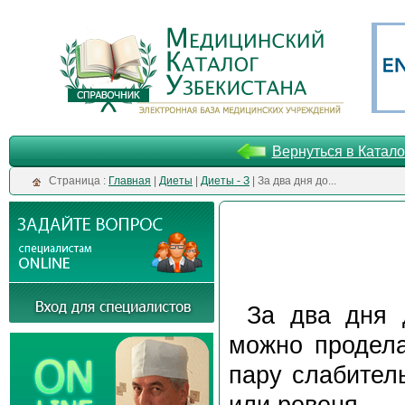
Вернуться в Катало
Cтраница :
Главная
|
Диеты
|
Диеты - З
| За два дня до...
За два дня 
можно продела
пару слабител
или ревеня.