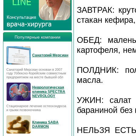
ЗАВТРАК: круто
стакан кефира,
Популярные компании
ОБЕД: малень
картофеля, не
Санаторий Мерсиан
ПОЛДНИК: пол
Санаторий Мерсиан основан в 2007
году Узбекско-Корейским совместным
предприятием на месте бывшей обл
масла.
Неврологическая
клиника SPECTRA
NEVROLOGY
УЖИН: салат 
Стационарное лечение остеохондроза
бараниной без
и грыжи позвоночника
Клиника SABA
DARMON
НЕЛЬЗЯ ЕСТЬ: 