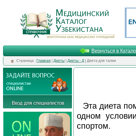
Вернуться в Катало
Cтраница :
Главная
|
Диеты
|
Диеты - Д
| Диета для талии
Эта диета по
одном условии
спортом.