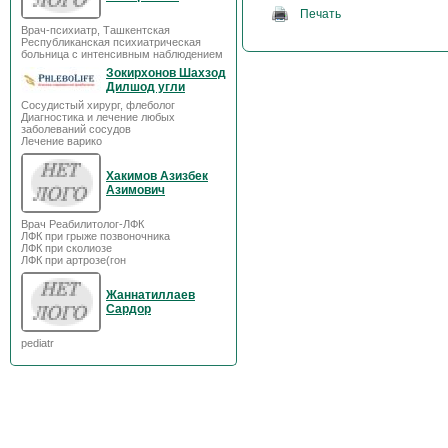
Печать
Врач-психиатр, Ташкентская
Республиканская психиатрическая
больница с интенсивным наблюдением
Зокирхонов Шахзод
Дилшод угли
Сосудистый хирург, флеболог
Диагностика и лечение любых
заболеваний сосудов
Лечение варико
Хакимов Азизбек
Азимович
Врач Реабилитолог-ЛФК
ЛФК при грыже позвоночника
ЛФК при сколиозе
ЛФК при артрозе(гон
Жаннатиллаев
Сардор
pediatr