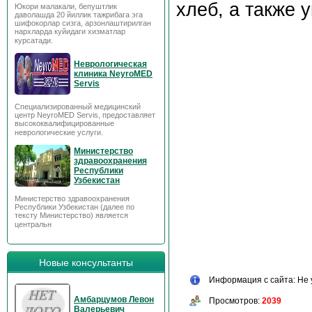
хлеб, а также 
Юкори малакали, бепуштлик
даволашда 20 йиллик тажрибага эга
шифокорлар сизга, арзонлаштирилган
нархларда куйидаги хизматлар
курсатади.
Неврологическая
клиника NeyroMED
Servis
Специализированный медицинский
центр NeyroMED Servis, предоставляет
высококвалифицированные
неврологические услуги.
Министерство
здравоохранения
Республики
Узбекистан
Министерство здравоохранения
Республики Узбекистан (далее по
тексту Министерство) является
центральн
Новые консультанты
Информация с сайта: Не 
Амбарцумов Левон
Просмотров:
2039
Валерьевич