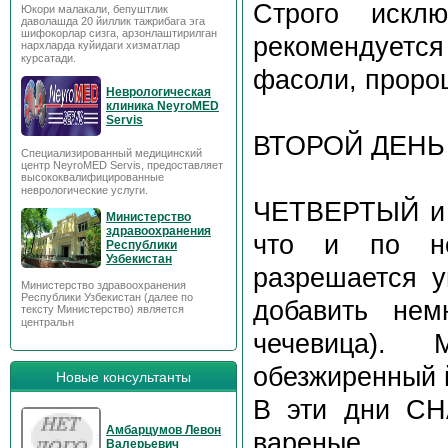
Строго искл
Юкори малакали, бепуштлик
даволашда 20 йиллик тажрибага эга
шифокорлар сизга, арзонлаштирилган
рекомендуется 
нархларда куйидаги хизматлар
курсатади.
фасоли, проро
Неврологическая
клиника NeyroMED
Servis
ВТОРОЙ ДЕНЬ -
Специализированный медицинский
центр NeyroMED Servis, предоставляет
высококвалифицированные
неврологические услуги.
ЧЕТВЕРТЫЙ и в
Министерство
здравоохранения
что и по не
Республики
Узбекистан
разрешается у
Министерство здравоохранения
Республики Узбекистан (далее по
добавить нем
тексту Министерство) является
центральн
чечевица). 
обезжиренный й
Новые консультанты
В эти дни СН
Амбарцумов Левон
вареные.
Валерьевич