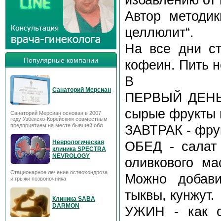
Автор методик
целлюлит“.
На все дни ст
Популярные компании
кофеин. Пить н
В
Санаторий Мерсиан
ПЕРВЫЙ ДЕНЬ (
сырые фрукты 
Санаторий Мерсиан основан в 2007
году Узбекско-Корейским совместным
предприятием на месте бывшей обл
ЗАВТРАК - фру
Неврологическая
ОБЕД - салат
клиника SPECTRA
NEVROLOGY
оливкового ма
Стационарное лечение остеохондроза
Можно добави
и грыжи позвоночника
тыквы, кунжут.
Клиника SABA
DARMON
УЖИН - как о