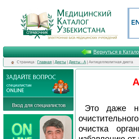
Вернуться в Катало
Cтраница :
Главная
|
Диеты
|
Диеты - А
| Антицеллюлитная диета
А
Это даже н
очистительно
очистка орга
избавлению от