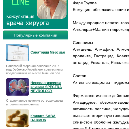
ФармГруппа
Вяжущие, обволакивающие и
Международное непатентов
Алгелдрат+Магния гидроксид
Популярные компании
Синонимы
Алмагель, Алмафил, Алмол,
Санаторий Мерсиан
проланта, Гастрацид, Коал
антацид, Ремагель, Риволокс
Санаторий Мерсиан основан в 2007
году Узбекско-Корейским совместным
предприятием на месте бывшей обл
Состав
Активные вещества - гидрокс
Неврологическая
клиника SPECTRA
NEVROLOGY
Фармакологическое действи
Стационарное лечение остеохондроза
Антацидное, обволакивающ
и грыжи позвоночника
активность пепсина, желудо
вызывает вторичную гиперсе
Клиника SABA
DARMON
слизистой оболочке желудк
через 3-5 минут и продолжае