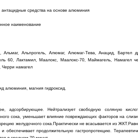
 антацидные средства на основе алюминия
анное наименование
 Альмаг, Альпрогель, Алюмаг, Алюмаг-Тева, Анацид, Бартел др
гель 60, Лактамил, Маалокс, Маалокс-70, Маймагель, Намагел 
, Черри намагел
ид алюминия, магния гидроксид.
е
ее, адсорбирующее. Нейтрализует свободную соляную кисло
чного сока, уменьшает влияние повреждающих факторов на слизи
крецию желудочного сока.Практически не всасывается из ЖКТ.Рав
а и обеспечивает продолжительную гастропротекцию. Терапевти
тся в среднем 70 минут.