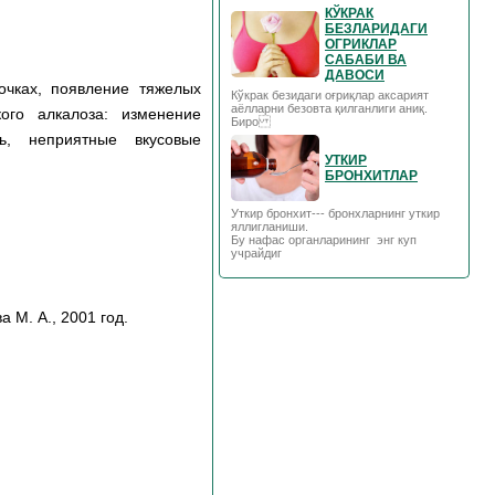
КЎКРАК
БЕЗЛАРИДАГИ
ОГРИКЛАР
САБАБИ ВА
ДАВОСИ
чках, появление тяжелых
Кўкрак безидаги оғриқлар аксарият
аёлларни безовта қилганлиги аниқ.
кого алкалоза: изменение
Биро
, неприятные вкусовые
УТКИР
БРОНХИТЛАР
Уткир бронхит--- бронхларнинг уткир
яллигланиши.
Бу нафас органларининг энг куп
учрайдиг
 М. А., 2001 год.