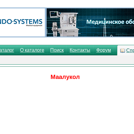
аталог
О каталоге
Поиск
Контакты
Форум
Сп
Маалукол