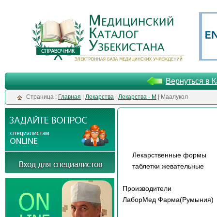
Вернуться в К
Cтраница :
Главная
|
Лекарства
|
Лекарства - М
| Маалукол
Лекарственные формы
таблетки жевательные
Производители
ЛаборМед Фарма(Румыния)