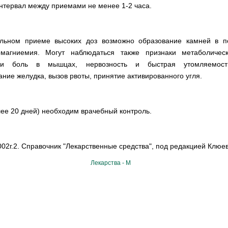
нтервал между приемами не менее 1-2 часа.
льном приеме высоких доз возможно образование камней в по
ермагниемия. Могут наблюдаться также признаки метаболичес
ли боль в мышцах, нервозность и быстрая утомляемость
ие желудка, вызов рвоты, принятие активированного угля.
ее 20 дней) необходим врачебный контроль.
02г.2. Справочник "Лекарственные средства", под редакцией Клюева
Лекарства - М