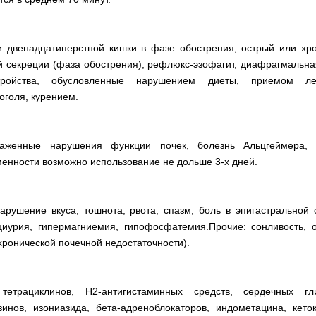
и двенадцатиперстной кишки в фазе обострения, острый или хр
секреции (фаза обострения), рефлюкс-эзофагит, диафрагмальная 
тройства, обусловленные нарушением диеты, приемом лек
оголя, курением.
ыраженные нарушения функции почек, болезнь Альцгеймера, 
енности возможно использование не дольше 3-х дней.
рушение вкуса, тошнота, рвота, спазм, боль в эпигастральной 
циурия, гипермагниемия, гипофосфатемия.Прочие: сонливость, 
хронической почечной недостаточности).
тетрациклинов, Н2-антигистаминных средств, сердечных гл
инов, изониазида, бета-адреноблокаторов, индометацина, кето