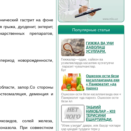
онический гастрит на фоне
грыжа, дуоденит, энтерит,
Популярные статьи
арственных препаратов,
ГИЖЖА ВА УНИ
ДАВОЛАШ
УСУЛЛАРИ.
Гижжалар—одам, хайвон ва
период новорожденности,
усимликларда касаллик кузгатувчи
паразит чувалчанглар.
Буг
Ошкозон ости бези
касалланганда еки
« Панкреатит »да
области, запор.Со стороны
пархез
остеомаляция, деменция и
Ошкозон ости бези касалланганда еки «
Панкреатит »да пархез. Ошкозон ости
бези ял
ТАБИИЙ
НИКОБЛАР – ЮЗ
ТЕРИСИНИ
ЁШАРТИРАДИ.
икозидов, солей железа,
“Илик узилди” даври, илк баҳор чоғлари
коназола. При совместном
ҳар қандай турдаги тери у