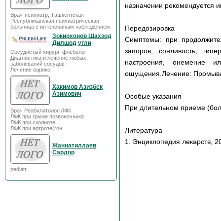
назначении рекомендуется и
Врач-психиатр, Ташкентская
Республиканская психиатрическая
больница с интенсивным наблюдением
Передозировка
Зокирхонов Шахзод
Симптомы: при продолжите
Дилшод угли
запоров, сонливость, гип
Сосудистый хирург, флеболог
Диагностика и лечение любых
настроения, онемение и
заболеваний сосудов
Лечение варико
ощущения.Лечение: Промыван
Хакимов Азизбек
Азимович
Особые указания
При длительном приеме (бол
Врач Реабилитолог-ЛФК
ЛФК при грыже позвоночника
ЛФК при сколиозе
ЛФК при артрозе(гон
Литература
1. Энциклопедия лекарств, 20
Жаннатиллаев
Сардор
pediatr