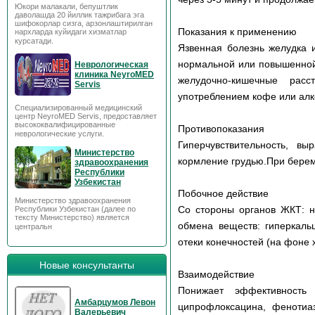
Юкори малакали, бепуштлик
даволашда 20 йиллик тажрибага эга
шифокорлар сизга, арзонлаштирилган
Показания к применению
нархларда куйидаги хизматлар
курсатади.
Язвенная болезнь желудка 
нормальной или повышенной 
Неврологическая
клиника NeyroMED
желудочно-кишечные расс
Servis
употреблением кофе или алк
Специализированный медицинский
центр NeyroMED Servis, предоставляет
высококвалифицированные
Противопоказания
неврологические услуги.
Гиперчувствительность, в
Министерство
кормление грудью.При берем
здравоохранения
Республики
Узбекистан
Побочное действие
Министерство здравоохранения
Со стороны органов ЖКТ: на
Республики Узбекистан (далее по
тексту Министерство) является
обмена веществ: гиперкаль
центральн
отеки конечностей (на фоне 
Новые консультанты
Взаимодействие
Понижает эффективность 
Амбарцумов Левон
ципрофлоксацина, фенотиаз
Валерьевич