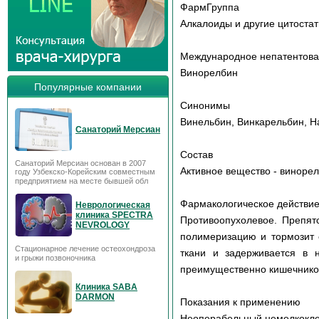
ФармГруппа
Алкалоиды и другие цитоста
Международное непатентов
Винорелбин
Популярные компании
Синонимы
Винельбин, Винкарельбин, Н
Санаторий Мерсиан
Состав
Санаторий Мерсиан основан в 2007
Активное вещество - винорел
году Узбекско-Корейским совместным
предприятием на месте бывшей обл
Фармакологическое действи
Неврологическая
клиника SPECTRA
Противоопухолевое. Препятс
NEVROLOGY
полимеризацию и тормозит 
Стационарное лечение остеохондроза
ткани и задерживается в н
и грыжи позвоночника
преимущественно кишечнико
Клиника SABA
DARMON
Показания к применению
Неоперабельный немелкоклет