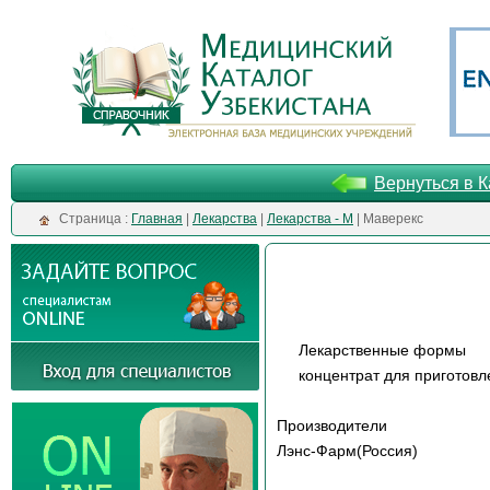
Вернуться в К
Cтраница :
Главная
|
Лекарства
|
Лекарства - М
| Маверекс
Лекарственные формы
концентрат для приготов
Производители
Лэнс-Фарм(Россия)