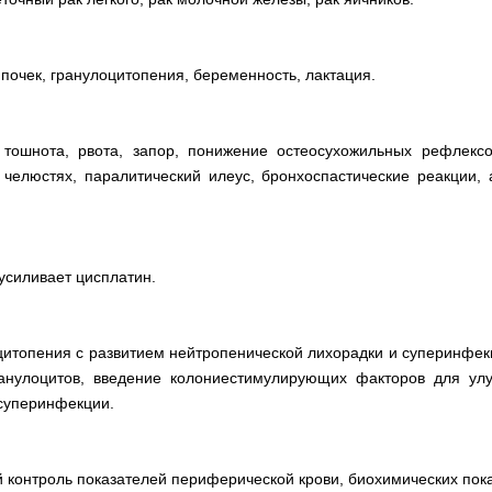
почек, гранулоцитопения, беременность, лактация.
 тошнота, рвота, запор, понижение остеосухожильных рефлексо
 челюстях, паралитический илеус, бронхоспастические реакции,
силивает цисплатин.
итопения с развитием нейтропенической лихорадки и суперинфек
анулоцитов, введение колониестимулирующих факторов для улу
суперинфекции.
 контроль показателей периферической крови, биохимических пок