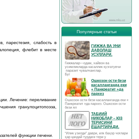
Популярные статьи
в, парестезия, слабость в
ГИЖЖА ВА УНИ
 алопеция, флебит в месте
ДАВОЛАШ
УСУЛЛАРИ.
Гижжалар—одам, хайвон ва
усимликларда касаллик кузгатувчи
паразит чувалчанглар.
Буг
Ошкозон ости бези
касалланганда еки
« Панкреатит »да
пархез
ции. Лечение: переливание
Ошкозон ости бези касалланганда еки «
Панкреатит »да пархез. Ошкозон ости
чшения гранулоцитопоэза,
бези ял
ТАБИИЙ
НИКОБЛАР – ЮЗ
ТЕРИСИНИ
ЁШАРТИРАДИ.
“Илик узилди” даври, илк баҳор чоғлари
азателей функции печени.
ҳар қандай турдаги тери у