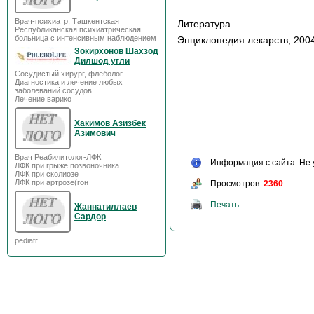
Врач-психиатр, Ташкентская
Литература
Республиканская психиатрическая
больница с интенсивным наблюдением
Энциклопедия лекарств, 2004
Зокирхонов Шахзод
Дилшод угли
Сосудистый хирург, флеболог
Диагностика и лечение любых
заболеваний сосудов
Лечение варико
Хакимов Азизбек
Азимович
Врач Реабилитолог-ЛФК
Информация с сайта: Не 
ЛФК при грыже позвоночника
ЛФК при сколиозе
ЛФК при артрозе(гон
Просмотров:
2360
Печать
Жаннатиллаев
Сардор
pediatr