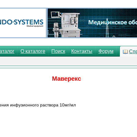
аталог
О каталоге
Поиск
Контакты
Форум
Сп
Маверекс
ления инфузионного раствора 10мг/мл