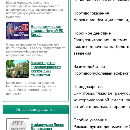
Юкори малакали, бепуштлик
даволашда 20 йиллик тажрибага эга
шифокорлар сизга, арзонлаштирилган
Противопоказания
нархларда куйидаги хизматлар
курсатади.
Нарушение функции печени, 
Неврологическая
клиника NeyroMED
Побочное действие
Servis
Гранулоцитопения, анемия,
Специализированный медицинский
нижних конечностях, боль в
центр NeyroMED Servis, предоставляет
высококвалифицированные
введения.
неврологические услуги.
Министерство
Взаимодействие
здравоохранения
Республики
Противоопухолевый эффект у
Узбекистан
Министерство здравоохранения
Передозировка
Республики Узбекистан (далее по
тексту Министерство) является
Симптомы: тяжелая гранулоц
центральн
консервированной смеси гр
антибактериальная терапия 
Новые консультанты
Особые указания
Амбарцумов Левон
Рекомендуется динамический
Валерьевич