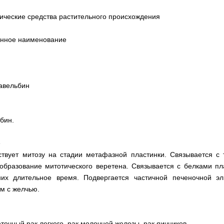
тические средства растительного происхождения
анное наименование
авельбин
бин.
е
твует митозу на стадии метафазной пластинки. Связывается с 
образование митотического веретена. Связывается с белками п
их длительное время. Подвергается частичной печеночной эл
м с желчью.
очный рак легкого, рак молочной железы, рак яичников.