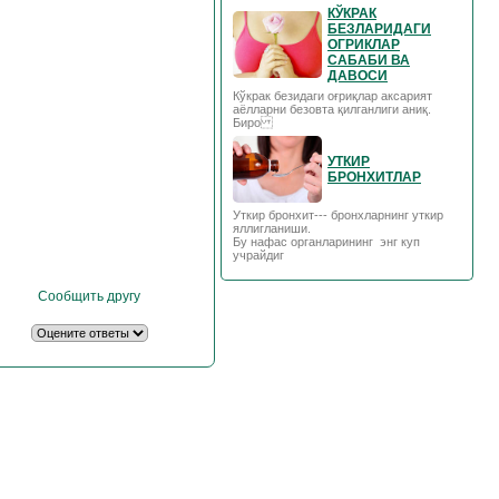
КЎКРАК
БЕЗЛАРИДАГИ
ОГРИКЛАР
САБАБИ ВА
ДАВОСИ
Кўкрак безидаги оғриқлар аксарият
аёлларни безовта қилганлиги аниқ.
Биро
УТКИР
БРОНХИТЛАР
Уткир бронхит--- бронхларнинг уткир
яллигланиши.
Бу нафас органларининг энг куп
учрайдиг
Сообщить другу