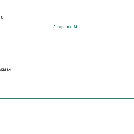
г.
Лекарства - М
указан