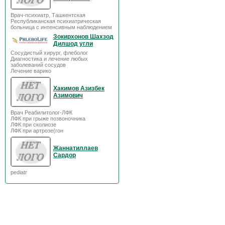
Врач-психиатр, Ташкентская
Республиканская психиатрическая
больница с интенсивным наблюдением
Зокирхонов Шахзод
Дилшод угли
Сосудистый хирург, флеболог
Диагностика и лечение любых
заболеваний сосудов
Лечение варико
Хакимов Азизбек
Азимович
Врач Реабилитолог-ЛФК
ЛФК при грыже позвоночника
ЛФК при сколиозе
ЛФК при артрозе(гон
Жаннатиллаев
Сардор
pediatr