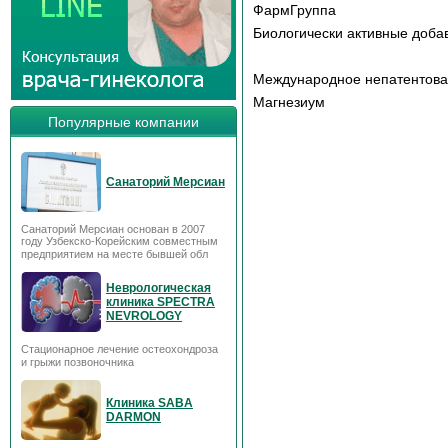
ФармГруппа
Биологически активные доба
Международное непатентов
Магнезиум
Популярные компании
Санаторий Мерсиан
Санаторий Мерсиан основан в 2007
году Узбекско-Корейским совместным
предприятием на месте бывшей обл
Неврологическая
клиника SPECTRA
NEVROLOGY
Стационарное лечение остеохондроза
и грыжи позвоночника
Клиника SABA
DARMON