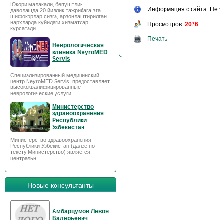
Юкори малакали, бепуштлик
Информация с сайта: Не 
даволашда 20 йиллик тажрибага эга
шифокорлар сизга, арзонлаштирилган
нархларда куйидаги хизматлар
Просмотров:
2076
курсатади.
Печать
Неврологическая
клиника NeyroMED
Servis
Специализированный медицинский
центр NeyroMED Servis, предоставляет
высококвалифицированные
неврологические услуги.
Министерство
здравоохранения
Республики
Узбекистан
Министерство здравоохранения
Республики Узбекистан (далее по
тексту Министерство) является
центральн
Новые консультанты
Амбарцумов Левон
Валерьевич