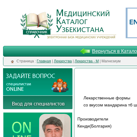
Вернуться в Катало
Cтраница :
Главная
|
Лекарства
|
Лекарства - М
| Магнезиум
Лекарственные формы
со вкусом мандарина тб ш
Производители
Кенди(Болгария)