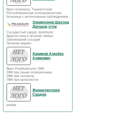
Врач-психиатр, Ташкентская
Республиканская психиатрическая
больница с интенсивным наблюдением
Зокирхонов Шахзод
Дилшод угли
Сосудистый хирург, флеболог
Диагностика и лечение любых
заболеваний сосудов
Лечение варико
Хакимов Азизбек
Азимович
Врач Реабилитолог-ЛФК
ЛФК при грыже позвоночника
ЛФК при сколиозе
ЛФК при артрозе(гон
Жаннатиллаев
Сардор
pediatr