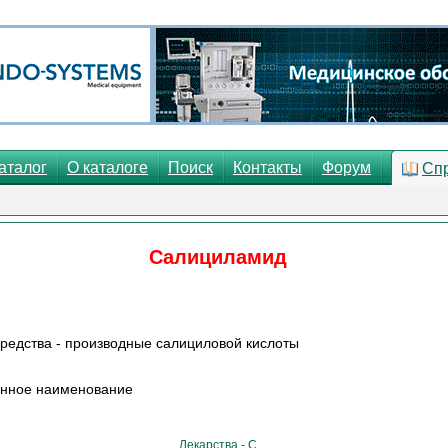
аталог
О каталоге
Поиск
Контакты
Форум
Сп
Салициламид
редства - производные салициловой кислоты
анное наименование
Лекарства - С