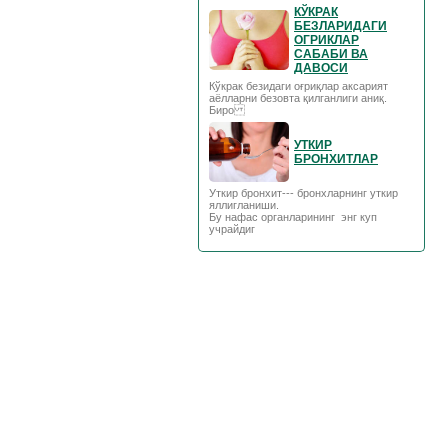
КЎКРАК
БЕЗЛАРИДАГИ
ОГРИКЛАР
САБАБИ ВА
ДАВОСИ
Кўкрак безидаги оғриқлар аксарият
аёлларни безовта қилганлиги аниқ.
Биро
УТКИР
БРОНХИТЛАР
Уткир бронхит--- бронхларнинг уткир
яллигланиши.
Бу нафас органларининг энг куп
учрайдиг