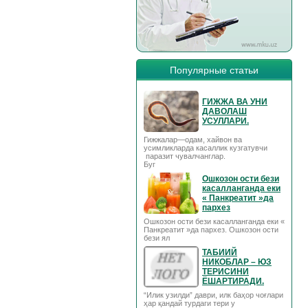
Популярные статьи
ГИЖЖА ВА УНИ
ДАВОЛАШ
УСУЛЛАРИ.
Гижжалар—одам, хайвон ва
усимликларда касаллик кузгатувчи
паразит чувалчанглар.
Буг
Ошкозон ости бези
касалланганда еки
« Панкреатит »да
пархез
Ошкозон ости бези касалланганда еки «
Панкреатит »да пархез. Ошкозон ости
бези ял
ТАБИИЙ
НИКОБЛАР – ЮЗ
ТЕРИСИНИ
ЁШАРТИРАДИ.
“Илик узилди” даври, илк баҳор чоғлари
ҳар қандай турдаги тери у