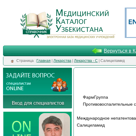
Вернуться в К
Cтраница :
Главная
|
Лекарства
|
Лекарства - С
| Салициламид
ФармГруппа
Противовоспалительные с
Международное непатентов
Салициламид