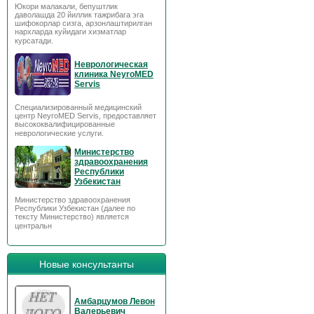
Юкори малакали, бепуштлик
даволашда 20 йиллик тажрибага эга
шифокорлар сизга, арзонлаштирилган
нархларда куйидаги хизматлар
курсатади.
Неврологическая
клиника NeyroMED
Servis
Специализированный медицинский
центр NeyroMED Servis, предоставляет
высококвалифицированные
неврологические услуги.
Министерство
здравоохранения
Республики
Узбекистан
Министерство здравоохранения
Республики Узбекистан (далее по
тексту Министерство) является
центральн
Новые консультанты
Амбарцумов Левон
Валерьевич