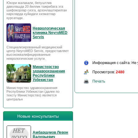
Юкори малакали, бепуштлик
даволашда 20 йиллик тажрибага эга
шифокорлар сизга, арзонлаштирилган
нархларда куйидаги хизматлар
курсатади.
Неврологическая
клиника NeyroMED
Servis
Специализированный медицинский
центр NeyroMED Servis, предоставляет
высококвалифицированные
неврологические услуги.
Информация с сайта: Не 
Министерство
здравоохранения
Просмотров:
2480
Республики
Узбекистан
Печать
Министерство здравоохранения
Республики Узбекистан (далее по
тексту Министерство) является
центральн
Новые консультанты
Амбарцумов Левон
Валерьевич