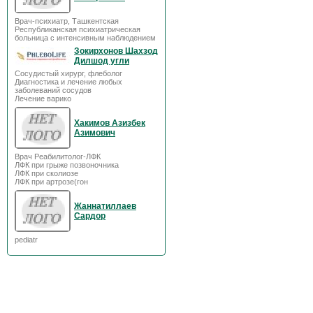
Врач-психиатр, Ташкентская
Республиканская психиатрическая
больница с интенсивным наблюдением
Зокирхонов Шахзод
Дилшод угли
Сосудистый хирург, флеболог
Диагностика и лечение любых
заболеваний сосудов
Лечение варико
Хакимов Азизбек
Азимович
Врач Реабилитолог-ЛФК
ЛФК при грыже позвоночника
ЛФК при сколиозе
ЛФК при артрозе(гон
Жаннатиллаев
Сардор
pediatr