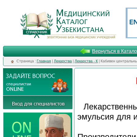
Вернуться в Катало
Cтраница :
Главная
|
Лекарства
|
Лекарства - К
| Кабивен центральн
Лекарственн
эмульсия для 
Производители