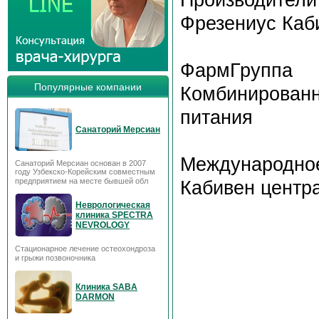
Фрезениус Каб
ФармГруппа
Популярные компании
Комбинирова
питания
Санаторий Мерсиан
Международное
Санаторий Мерсиан основан в 2007
году Узбекско-Корейским совместным
предприятием на месте бывшей обл
Кабивен центр
Неврологическая
клиника SPECTRA
NEVROLOGY
Стационарное лечение остеохондроза
и грыжи позвоночника
Клиника SABA
DARMON