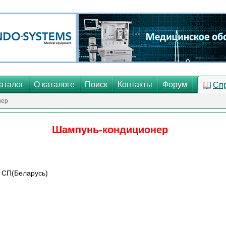
аталог
О каталоге
Поиск
Контакты
Форум
Сп
нер
Шампунь-кондиционер
к СП(Беларусь)