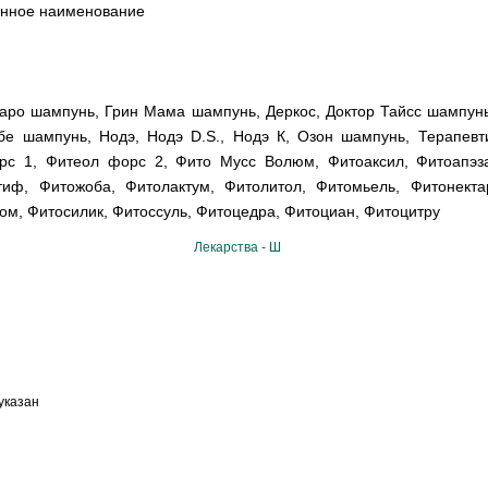
анное наименование
аро шампунь, Грин Мама шампунь, Деркос, Доктор Тайсс шампун
бе шампунь, Нодэ, Нодэ D.S., Нодэ К, Озон шампунь, Терапевт
с 1, Фитеол форс 2, Фито Мусс Волюм, Фитоаксил, Фитоапэза
иф, Фитожоба, Фитолактум, Фитолитол, Фитомьель, Фитонекта
ом, Фитосилик, Фитоссуль, Фитоцедра, Фитоциан, Фитоцитру
Лекарства - Ш
указан