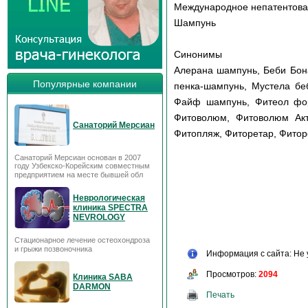
Международное непатентов
Шампунь
Синонимы
Алерана шампунь, Беби Бон
Популярные компании
пенка-шампунь, Мустела бе
Файф шампунь, Фитеол фор
Фитоволюм, Фитоволюм Акт
Санаторий Мерсиан
Фитопляж, Фиторетар, Фитор
Санаторий Мерсиан основан в 2007
году Узбекско-Корейским совместным
предприятием на месте бывшей обл
Неврологическая
клиника SPECTRA
NEVROLOGY
Стационарное лечение остеохондроза
и грыжи позвоночника
Информация с сайта: Не 
Просмотров:
2094
Клиника SABA
DARMON
Печать