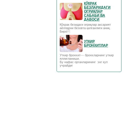
КЎКРАК
БЕЗЛАРИДАГИ
ОГРИКЛАР
САБАБИ ВА
ДАВОСИ
Кўкрак безидаги оғриқлар аксарият
аёлларни безовта қилганлиги аниқ.
Биро
УТКИР
БРОНХИТЛАР
Уткир бронхит--- бронхларнинг уткир
яллигланиши.
Бу нафас органларининг энг куп
учрайдиг