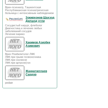
Врач-психиатр, Ташкентская
Республиканская психиатрическая
больница с интенсивным наблюдением
Зокирхонов Шахзод
Дилшод угли
Сосудистый хирург, флеболог
Диагностика и лечение любых
заболеваний сосудов
Лечение варико
Хакимов Азизбек
Азимович
Врач Реабилитолог-ЛФК
ЛФК при грыже позвоночника
ЛФК при сколиозе
ЛФК при артрозе(гон
Жаннатиллаев
Сардор
pediatr