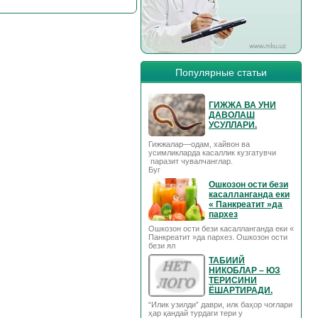
Популярные статьи
ГИЖЖА ВА УНИ
ДАВОЛАШ
УСУЛЛАРИ.
Гижжалар—одам, хайвон ва
усимликларда касаллик кузгатувчи
паразит чувалчанглар.
Буг
Ошкозон ости бези
касалланганда еки
« Панкреатит »да
пархез
Ошкозон ости бези касалланганда еки «
Панкреатит »да пархез. Ошкозон ости
бези ял
ТАБИИЙ
НИКОБЛАР – ЮЗ
ТЕРИСИНИ
ЁШАРТИРАДИ.
“Илик узилди” даври, илк баҳор чоғлари
ҳар қандай турдаги тери у