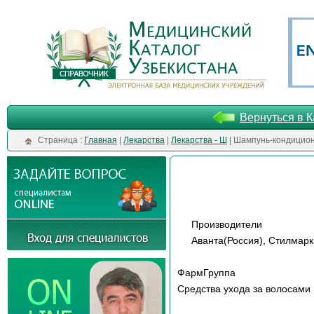
Вернуться в К
Cтраница :
Главная
|
Лекарства
|
Лекарства - Ш
| Шампунь-кондицио
Производители
Аванта(Россия), Стилмар
ФармГруппа
Средства ухода за волосами