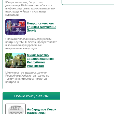
Юкори малакали, бепуштлик
даволашда 20 йиллик тажрибага эга
шифокорлар сизга, арзонлаштирилган
нархларда куйидаги хизматлар
курсатади.
Неврологическая
клиника NeyroMED
Servis
Специализированный медицинский
центр NeyroMED Servis, предоставляет
высококвалифицированные
неврологические услуги.
Министерство
здравоохранения
Республики
Узбекистан
Министерство здравоохранения
Республики Узбекистан (далее по
тексту Министерство) является
центральн
Новые консультанты
Амбарцумов Левон
Валерьевич