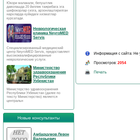
Юкори малакали, бепуштлик
даволашда 20 йиллик тажрибага эга
шифокорлар сизга, арзонлаштирилган
нархларда куйидаги хизматлар
курсатади.
Неврологическая
клиника NeyroMED
Servis
Специализированный медицинский
центр NeyroMED Servis, предоставляет
Информация с сайта: Не 
высококвалифицированные
неврологические услуги.
Просмотров:
2054
Министерство
Печать
здравоохранения
Республики
Узбекистан
Министерство здравоохранения
Республики Узбекистан (далее по
тексту Министерство) является
центральн
Новые консультанты
Амбарцумов Левон
Валерьевич