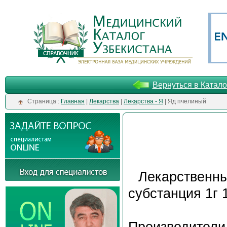
Вернуться в Катало
Cтраница :
Главная
|
Лекарства
|
Лекарства - Я
| Яд пчелиный
Лекарственн
субстанция 1г 
Производители