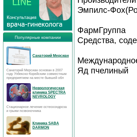
Эмпилс-Фох(Ро
ФармГруппа
Популярные компании
Средства, сод
Санаторий Мерсиан
Международное
Яд пчелиный
Санаторий Мерсиан основан в 2007
году Узбекско-Корейским совместным
предприятием на месте бывшей обл
Неврологическая
клиника SPECTRA
NEVROLOGY
Стационарное лечение остеохондроза
и грыжи позвоночника
Клиника SABA
DARMON