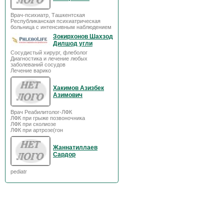
Врач-психиатр, Ташкентская
Республиканская психиатрическая
больница с интенсивным наблюдением
Зокирхонов Шахзод
Дилшод угли
Сосудистый хирург, флеболог
Диагностика и лечение любых
заболеваний сосудов
Лечение варико
Хакимов Азизбек
Азимович
Врач Реабилитолог-ЛФК
ЛФК при грыже позвоночника
ЛФК при сколиозе
ЛФК при артрозе(гон
Жаннатиллаев
Сардор
pediatr