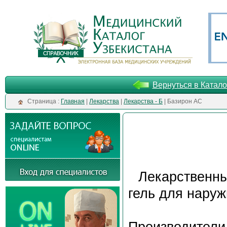
Вернуться в Катало
Cтраница :
Главная
|
Лекарства
|
Лекарства - Б
| Базирон АС
Лекарственн
гель для нару
Производители