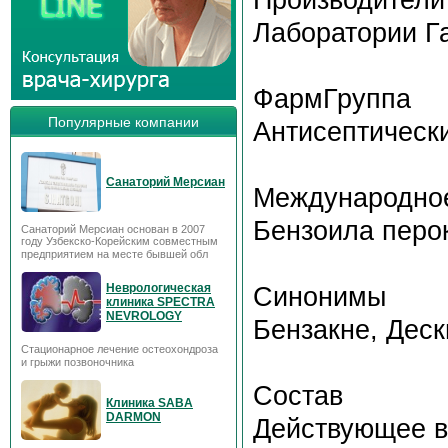
Лаборатории Г
ФармГруппа
Популярные компании
Антисептическ
Санаторий Мерсиан
Международное
Бензоила перо
Санаторий Мерсиан основан в 2007
году Узбекско-Корейским совместным
предприятием на месте бывшей обл
Неврологическая
Синонимы
клиника SPECTRA
NEVROLOGY
Бензакне, Деск
Стационарное лечение остеохондроза
и грыжи позвоночника
Состав
Клиника SABA
DARMON
Действующее в