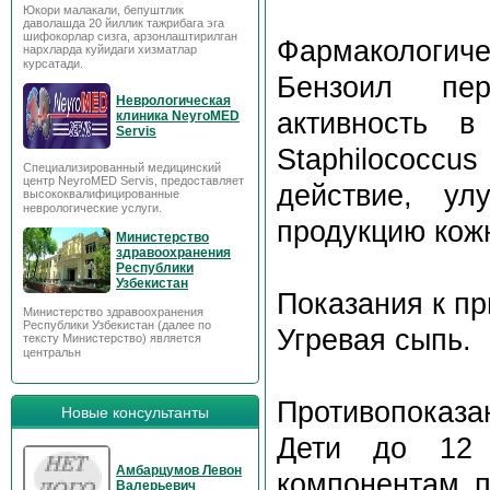
Юкори малакали, бепуштлик
даволашда 20 йиллик тажрибага эга
шифокорлар сизга, арзонлаштирилган
Фармакологиче
нархларда куйидаги хизматлар
курсатади.
Бензоил пер
Неврологическая
активность в
клиника NeyroMED
Servis
Staphilococcus
Специализированный медицинский
центр NeyroMED Servis, предоставляет
действие, ул
высококвалифицированные
неврологические услуги.
продукцию кожн
Министерство
здравоохранения
Республики
Узбекистан
Показания к п
Министерство здравоохранения
Республики Узбекистан (далее по
Угревая сыпь.
тексту Министерство) является
центральн
Противопоказа
Новые консультанты
Дети до 12 
Амбарцумов Левон
компонентам п
Валерьевич