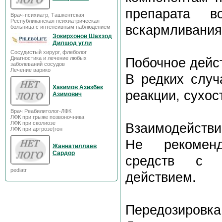
препарата в
Врач-психиатр, Ташкентская
Республиканская психиатрическая
вскармливания
больница с интенсивным наблюдением
Зокирхонов Шахзод
Дилшод угли
Сосудистый хирург, флеболог
Диагностика и лечение любых
Побочное дейс
заболеваний сосудов
Лечение варико
В редких случ
Хакимов Азизбек
реакции, сухос
Азимович
Врач Реабилитолог-ЛФК
ЛФК при грыже позвоночника
ЛФК при сколиозе
Взаимодействи
ЛФК при артрозе(гон
Не рекоменд
Жаннатиллаев
Сардор
средств с 
pediatr
действием.
Передозировка