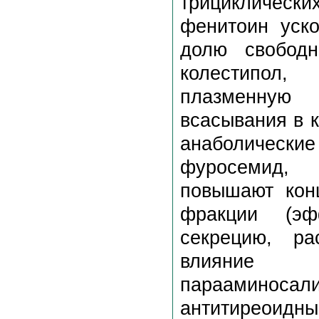
трициклическ
фенитоин уско
долю свобод
колестипол
плазменную 
всасывания в 
анаболически
фуросемид, 
повышают кон
фракции (эф
секрецию, ра
влияние а
парааминос
антитиреоидн