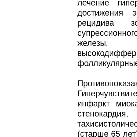
лечение гипе
достижения э
рецидива з
супрессионног
железы,
высокодифф
фолликулярные
Противопоказа
Гиперчувствите
инфаркт миока
стенокардия, 
тахисистоличе
(старше 65 ле