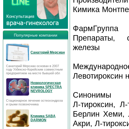
Кимика Монтпе
ФармГруппа
Популярные компании
Препараты, 
железы
Санаторий Мерсиан
Международное
Санаторий Мерсиан основан в 2007
году Узбекско-Корейским совместным
предприятием на месте бывшей обл
Левотироксин 
Неврологическая
клиника SPECTRA
NEVROLOGY
Синонимы
Стационарное лечение остеохондроза
Л-тироксин, Л
и грыжи позвоночника
Берлин Хеми, 
Клиника SABA
DARMON
Акри, Л-тирокс