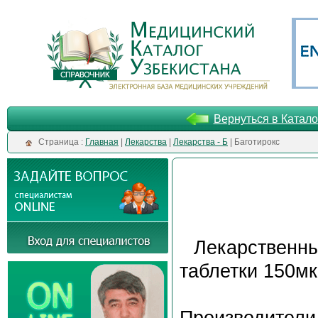
Вернуться в Катало
Cтраница :
Главная
|
Лекарства
|
Лекарства - Б
| Баготирокс
Лекарственн
таблетки 150мкг
Производители