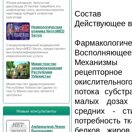
Юкори малакали, бепуштлик
даволашда 20 йиллик тажрибага эга
шифокорлар сизга, арзонлаштирилган
Состав
нархларда куйидаги хизматлар
курсатади.
Действующее в
Неврологическая
клиника NeyroMED
Servis
Фармакологиче
Специализированный медицинский
центр NeyroMED Servis, предоставляет
Восполняющее
высококвалифицированные
неврологические услуги.
Механизмы м
Министерство
здравоохранения
рецепторное
Республики
Узбекистан
окислительног
Министерство здравоохранения
Республики Узбекистан (далее по
потока субстр
тексту Министерство) является
центральн
малых дозах 
средних - ст
Новые консультанты
потребность т
Амбарцумов Левон
белков, жиров
Валерьевич