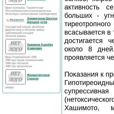
активность с
Врач-психиатр, Ташкентская
Республиканская психиатрическая
больших - угн
больница с интенсивным наблюдением
Зокирхонов Шахзод
тиреотропног
Дилшод угли
Сосудистый хирург, флеболог
Диагностика и лечение любых
всасывается в
заболеваний сосудов
Лечение варико
достигается 
Хакимов Азизбек
около 8 дней
Азимович
проявляется че
Врач Реабилитолог-ЛФК
ЛФК при грыже позвоночника
ЛФК при сколиозе
ЛФК при артрозе(гон
Показания к п
Жаннатиллаев
Сардор
Гипотиреоид
pediatr
супрессивн
(нетоксическ
Хашимото, мн