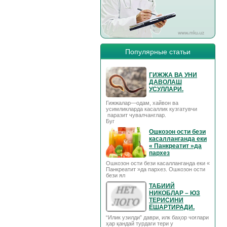
Популярные статьи
ГИЖЖА ВА УНИ
ДАВОЛАШ
УСУЛЛАРИ.
Гижжалар—одам, хайвон ва
усимликларда касаллик кузгатувчи
паразит чувалчанглар.
Буг
Ошкозон ости бези
касалланганда еки
« Панкреатит »да
пархез
Ошкозон ости бези касалланганда еки «
Панкреатит »да пархез. Ошкозон ости
бези ял
ТАБИИЙ
НИКОБЛАР – ЮЗ
ТЕРИСИНИ
ЁШАРТИРАДИ.
“Илик узилди” даври, илк баҳор чоғлари
ҳар қандай турдаги тери у