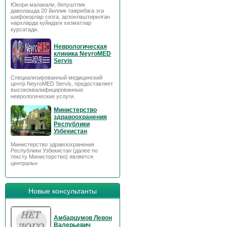
Юкори малакали, бепуштлик
даволашда 20 йиллик тажрибага эга
шифокорлар сизга, арзонлаштирилган
нархларда куйидаги хизматлар
курсатади.
Неврологическая
клиника NeyroMED
Servis
Специализированный медицинский
центр NeyroMED Servis, предоставляет
высококвалифицированные
неврологические услуги.
Министерство
здравоохранения
Республики
Узбекистан
Министерство здравоохранения
Республики Узбекистан (далее по
тексту Министерство) является
центральн
Новые консультанты
Амбарцумов Левон
Валерьевич