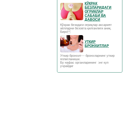
КЎКРАК
БЕЗЛАРИДАГИ
ОГРИКЛАР
САБАБИ ВА
ДАВОСИ
Кўкрак безидаги оғриқлар аксарият
аёлларни безовта қилганлиги аниқ.
Биро
УТКИР
БРОНХИТЛАР
Уткир бронхит--- бронхларнинг уткир
яллигланиши.
Бу нафас органларининг энг куп
учрайдиг