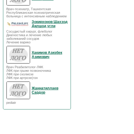
Врач-психиатр, Ташкентская
Республиканская психиатрическая
больница с интенсивным наблюдением
Зокирхонов Шахзод
Дилшод угли
Сосудистый хирург, флеболог
Диагностика и лечение любых
заболеваний сосудов
Лечение варико
Хакимов Азизбек
Азимович
Врач Реабилитолог-ЛФК
ЛФК при грыже позвоночника
ЛФК при сколиозе
ЛФК при артрозе(гон
Жаннатиллаев
Сардор
pediatr