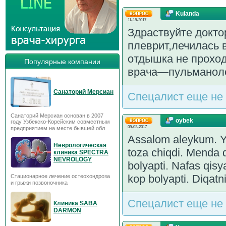
Kulanda
11-18-2017
Здраствуйте докто
плеврит,лечилась 
отдышка не проход
Популярные компании
врача—пульманоло
Санаторий Мерсиан
Спецалист еще не 
Санаторий Мерсиан основан в 2007
oybek
году Узбекско-Корейским совместным
09-02-2017
предприятием на месте бывшей обл
Assalom aleykum. Yo
Неврологическая
toza chiqdi. Menda q
клиника SPECTRA
NEVROLOGY
bolyapti. Nafas qisy
kop bolyapti. Diqat
Стационарное лечение остеохондроза
и грыжи позвоночника
Спецалист еще не 
Клиника SABA
DARMON