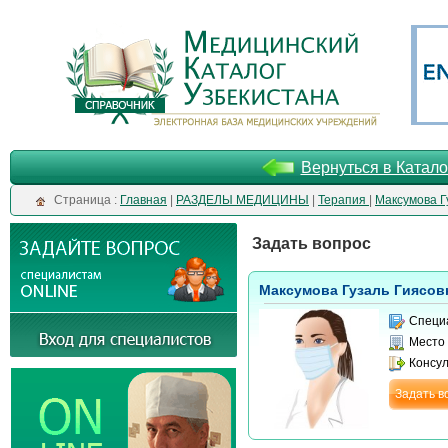
Вернуться в Катало
Cтраница :
Главная
|
РАЗДЕЛЫ МЕДИЦИНЫ
|
Терапия
|
Максумова Г
Задать вопрос
Максумова Гузаль Гиясов
Специ
Место
Консу
Задать в