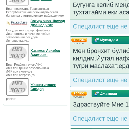
Бугунга келиб мен
Врач-психиатр, Ташкентская
тухтатайми еки ас
Республиканская психиатрическая
больница с интенсивным наблюдением
Зокирхонов Шахзод
Спецалист еще не 
Дилшод угли
Сосудистый хирург, флеболог
Диагностика и лечение любых
заболеваний сосудов
Мукаддам
Лечение варико
01-11-2016
Мен бронхит булиб
Хакимов Азизбек
Азимович
килдим.Йутал,наф
тугри маслахат.ер
Врач Реабилитолог-ЛФК
ЛФК при грыже позвоночника
ЛФК при сколиозе
ЛФК при артрозе(гон
Спецалист еще не 
Жаннатиллаев
Сардор
Джамшид
09-19-2015
pediatr
Здраствуйте Мне 1
Спецалист еще не 