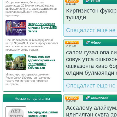
Уктам
Юкори малакали, бепуштлик
01-16-2017
даволашда 20 йиллик тажрибага эга
шифокорлар сизга, арзонлаштирилган
Киргизистон фукор
нархларда куйидаги хизматлар
курсатади.
тушади
Неврологическая
клиника NeyroMED
Спецалист еще не 
Servis
Специализированный медицинский
Аброр
центр NeyroMED Servis, предоставляет
высококвалифицированные
04-14-2016
неврологические услуги.
салом гузал опа с
Министерство
совук утса ошкозо
здравоохранения
Республики
ошказонга хаво бо
Узбекистан
олдим булмаяпди 
Министерство здравоохранения
Республики Узбекистан (далее по
тексту Министерство) является
Спецалист еще не 
центральн
Хабибилло
Новые консультанты
01-19-2016
Ассалому алайкум.
Амбарцумов Левон
илитилган сувга а
Валерьевич