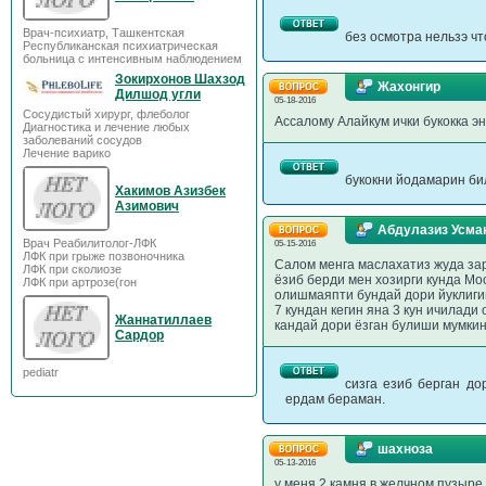
Врач-психиатр, Ташкентская
без осмотра нельзэ чт
Республиканская психиатрическая
больница с интенсивным наблюдением
Зокирхонов Шахзод
Жахонгир
Дилшод угли
05-18-2016
Сосудистый хирург, флеболог
Ассалому Алайкум ички букокка э
Диагностика и лечение любых
заболеваний сосудов
Лечение варико
букокни йодамарин би
Хакимов Азизбек
Азимович
Абдулазиз Усма
Врач Реабилитолог-ЛФК
05-15-2016
ЛФК при грыже позвоночника
Салом менга маслахатиз жуда за
ЛФК при сколиозе
ёзиб берди мен хозирги кунда М
ЛФК при артрозе(гон
олишмаяпти бундай дори йуклигин
7 кундан кегин яна 3 кун ичилади
Жаннатиллаев
кандай дори ёзган булиши мумкин
Сардор
pediatr
сизга езиб берган д
ердам бераман.
шахноза
05-13-2016
у меня 2 камня в желчном пузыре 