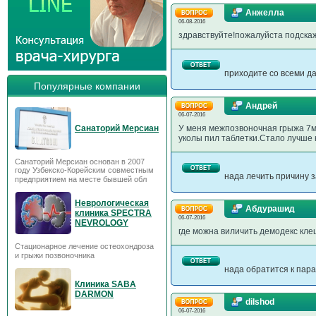
Анжелла
06-08-2016
здравствуйте!пожалуйста подска
приходите со всеми да
Популярные компании
Андрей
06-07-2016
Санаторий Мерсиан
У меня межпозвоночная грыжа 7м
уколы пил таблетки.Стало лучше 
Санаторий Мерсиан основан в 2007
году Узбекско-Корейским совместным
нада лечить причину 
предприятием на месте бывшей обл
Неврологическая
Абдурашид
клиника SPECTRA
06-07-2016
NEVROLOGY
где можна виличить демодекс кл
Стационарное лечение остеохондроза
и грыжи позвоночника
нада обратится к пар
Клиника SABA
DARMON
dilshod
06-07-2016