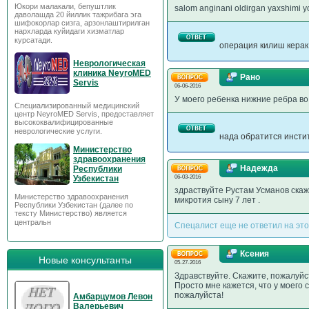
Юкори малакали, бепуштлик
salom anginani oldirgan yaxshimi yo
даволашда 20 йиллик тажрибага эга
шифокорлар сизга, арзонлаштирилган
нархларда куйидаги хизматлар
курсатади.
операция килиш керак 
Неврологическая
клиника NeyroMED
Рано
Servis
06-06-2016
У моего ребенка нижние ребра во 
Специализированный медицинский
центр NeyroMED Servis, предоставляет
высококвалифицированные
неврологические услуги.
нада обратится инсти
Министерство
здравоохранения
Надежда
Республики
Узбекистан
06-03-2016
здраствуйте Рустам Усманов скаж
Министерство здравоохранения
микротия сыну 7 лет .
Республики Узбекистан (далее по
тексту Министерство) является
центральн
Спецалист еще не ответил на это
Ксения
Новые консультанты
05-27-2016
Здравствуйте. Скажите, пожалуйст
Просто мне кажется, что у моего 
пожалуйста!
Амбарцумов Левон
Валерьевич