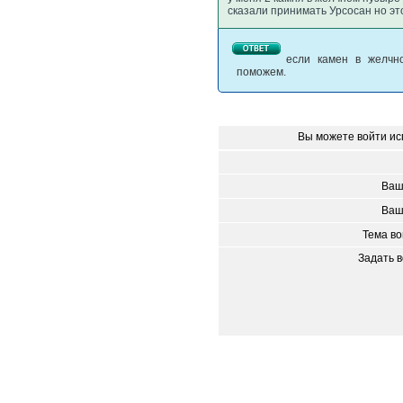
сказали принимать Урсосан но э
если камен в желчно
поможем.
Вы можете войти ис
Ваш
Ваш
Тема в
Задать 