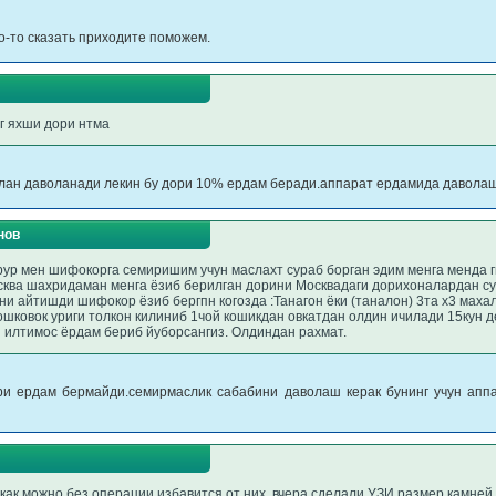
о-то сказать приходите поможем.
нг яхши дори нтма
лан даволанади лекин бу дори 10% ердам беради.аппарат ердамида даволаш
нов
рур мен шифокорга семиришим учун маслахт сураб борган эдим менга менда г
осква шахридаман менга ёзиб берилган дорини Москвадаги дорихоналардан с
и айтишди шифокор ёзиб бергпн когозда :Танагон ёки (таналон) 3та х3 махал 
 ошковок уриги толкон килиниб 1чой кошикдан овкатдан олдин ичилади 15кун 
 илтимос ёрдам бериб йуборсангиз. Олдиндан рахмат.
ори ердам бермайди.семирмаслик сабабини даволаш керак бунинг учун апп
как можно без операции избавится от них. вчера сделали УЗИ размер камней 0