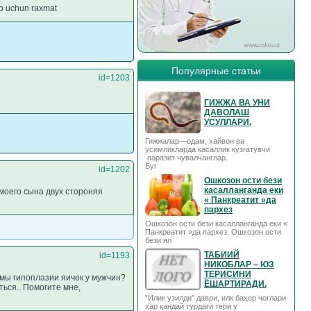
ob uchun raxmat
Популярные статьи
id=1203
ГИЖЖА ВА УНИ
ДАВОЛАШ
УСУЛЛАРИ.
Гижжалар—одам, хайвон ва
усимликларда касаллик кузгатувчи
паразит чувалчанглар.
Буг
id=1202
Ошкозон ости бези
касалланганда еки
моего сына двух стороняя
« Панкреатит »да
пархез
Ошкозон ости бези касалланганда еки «
Панкреатит »да пархез. Ошкозон ости
бези ял
ТАБИИЙ
id=1193
НИКОБЛАР – ЮЗ
ТЕРИСИНИ
омы гипоплазии яичек у мужчин?
ЁШАРТИРАДИ.
ться.. Помогите мне,
“Илик узилди” даври, илк баҳор чоғлари
ҳар қандай турдаги тери у