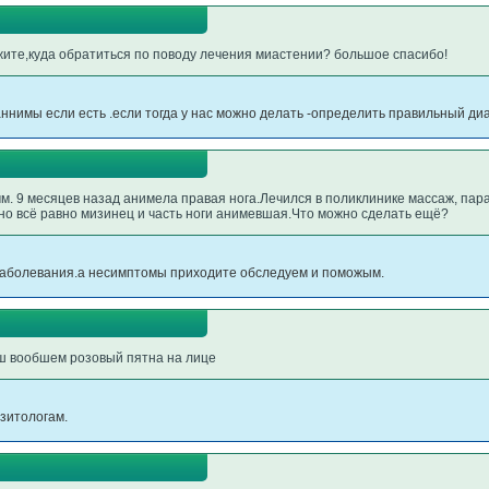
жите,куда обратиться по поводу лечения миастении? большое спасибо!
ннимы если есть .если тогда у нас можно делать -определить правильный диа
м. 9 месяцев назад анимела правая нога.Лечился в поликлинике массаж, па
но всё равно мизинец и часть ноги анимевшая.Что можно сделать ещё?
заболевания.а несимптомы приходите обследуем и поможым.
еш вообшем розовый пятна на лице
азитологам.