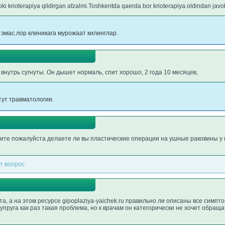
ki krioterapiya qildirgan afzalmi.Toshkentda qaerda bor krioterapiya.oldindan jav
эмас.лор клиникага мурожаат килинглар.
внутрь сугнуты. Он дышет нормаль, спит хорошо, 2 года 10 месяцев,
тут травматологии.
ите пожалуйста делаете ли вы пластические операции на ушные раковины у 
т вопрос
а, а на этом ресурсе gipoplaziya-yaichek.ru правильно ли описаны все симпт
супруга как раз такая проблема, но к врачам он категорически не хочет обраща