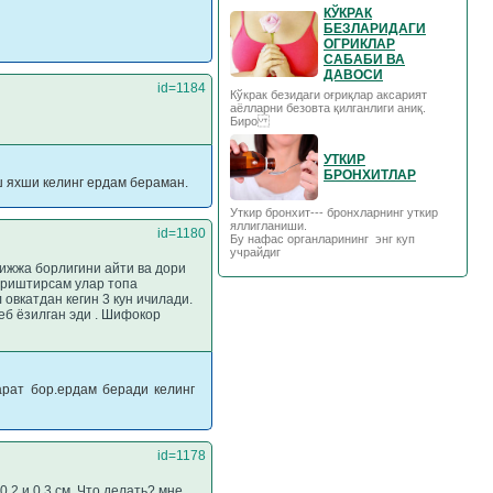
КЎКРАК
БЕЗЛАРИДАГИ
ОГРИКЛАР
САБАБИ ВА
ДАВОСИ
id=1184
Кўкрак безидаги оғриқлар аксарият
аёлларни безовта қилганлиги аниқ.
Биро
УТКИР
БРОНХИТЛАР
 яхши келинг ердам бераман.
Уткир бронхит--- бронхларнинг уткир
яллигланиши.
id=1180
Бу нафас органларининг энг куп
учрайдиг
ижжа борлигини айти ва дори
уриштирсам улар топа
овкатдан кегин 3 кун ичилади.
деб ёзилган эди . Шифокор
арат бор.ердам беради келинг
id=1178
,2 и 0,3 см. Что делать? мне