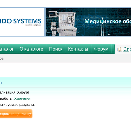
аталог
О каталоге
Поиск
Контакты
Форум
Сп
ов
ч
ализация:
Хирург
 работы:
Хирургия
льтируемые разделы:
опрос специалисту