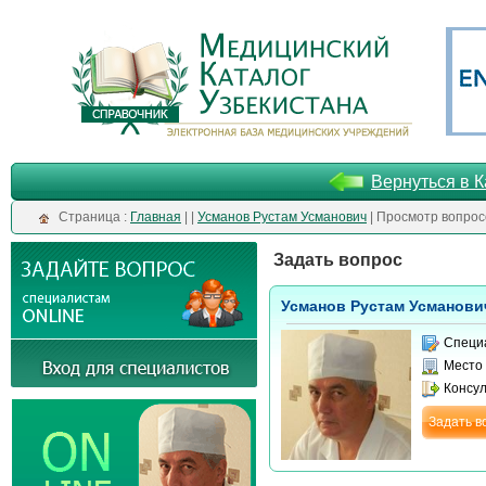
Вернуться в К
Cтраница :
Главная
| |
Усманов Рустам Усманович
| Просмотр вопрос
Задать вопрос
Усманов Рустам Усманови
Специ
Место
Консу
Задать в