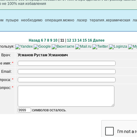
то не 100% ная избавления
м пузыре необходимо операция.можно лазер терапия..керамическая ла
Назад
6
7
8
9
10
[
11
]
12
13
14
15
16
Далее
пользуя:
Врач:
Усманов Рустам Усманович
е имя:
*
 Email:
опроса:
*
вопрос:
*
символов осталось.