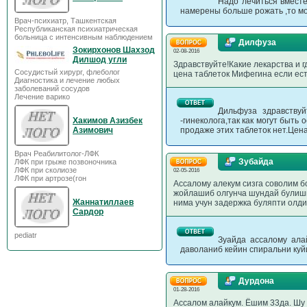
Надо лечиться вместе
намерены больше рожать ,то м
Врач-психиатр, Ташкентская
Республиканская психиатрическая
больница с интенсивным наблюдением
Дилфуза
Зокирхонов Шахзод
02-08-2016
Дилшод угли
Здравствуйте!Какие лекарства и 
Сосудистый хирург, флеболог
цена таблеток Мифегина если ест
Диагностика и лечение любых
заболеваний сосудов
Лечение варико
Дильфуза здравству
Хакимов Азизбек
-гинеколога,так как могут быть
Азимович
продаже этих таблеток нет.Цен
Врач Реабилитолог-ЛФК
Зубайда
ЛФК при грыже позвоночника
ЛФК при сколиозе
02-05-2016
ЛФК при артрозе(гон
Ассалому алекум сизга соволим б
жойлашиб олгунча шундай булиши
Жаннатиллаев
нима учун задержка буляпти олд
Сардор
pediatr
Зуайда ассалому ала
даволаниб кейин спиральни куй
Дурдона
01-28-2016
Ассалом алайкум. Ёшим 33да. Шу