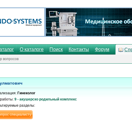
аталог
О каталоге
Поиск
Контакты
Форум
Сп
р вопросов
улматович
ализация:
Гинеколог
 работы:
9 - акушерско родильный комплекс
льтируемые разделы:
опрос специалисту