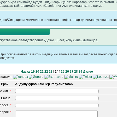
г кукрагимда хам пайдо булди. Олдинлари бунака нарсалар безовта килмаган. 
ташласам кайталанмайдими. Жавобингиз учун олдиндан катта рахмат
дона!Сиз дархол маммолог ва гинеколог шифокорлар куригидан утишингиз кер
скуственное оплодотворение7Дочке 18 лет, хочу сына близнецов.
!При современном развитии медицины вполне в вашем возрасте можно сделат
роводится.
Назад
19
20
21
22
23
[
24
]
25
26
27
28
29
Далее
пользуя:
Врач:
Абдушукуров Алишер Расулматович
е имя:
*
 Email:
опроса:
*
вопрос:
*