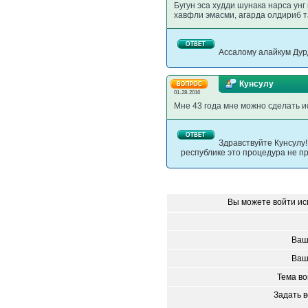
Бугун эса худди шунака нарса ун
хавфли эмасми, агарда олдириб 
Ассалому алайкум Дур
Кунсулу
01-28-2016
Мне 43 года мне можно сделать и
Здравствуйте Кунсулу
республике это процедура не п
Вы можете войти ис
Ваш
Ваш
Тема в
Задать 