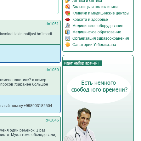
Аптеки и Оптики
Больницы и поликлиники
Клиники и медицинские центры
Красота и здоровье
id=1051
Медицинское оборудование
Медицинское образование
voladi lekin natijasi bo`lmadi.
Организация здравоохранения
Санатории Узбекистана
id=1050
 гименопластике? в номер
вопросов ?заранее большое
ильный помогу.+998903182504
id=1046
меня один ребенок. 1 раз
чисто. Мужа тоже обследовали,