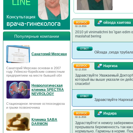
ойзода хаитова
02-13-2016
2010 yil vinimatichni bo`lgan edim 
Популярные компании
maslahat bering
Ойзада ,сизда трубал
Санаторий Мерсиан
Наргиза
Санаторий Мерсиан основан в 2007
02-12-2016
году Узбекско-Корейским совместным
Здравствуйте Уважаемый Доктор!!
предприятием на месте бывшей обл
который вы выше указали он дейс
спасибо!
Неврологическая
клиника SPECTRA
NEVROLOGY
Здравствуйте Наргиза
Стационарное лечение остеохондроза
и грыжи позвоночника
Индира
02-11-2016
Клиника SABA
Здраствуйте! я немогу заберемен
DARMON
прерывала беременность так как 
нормально. Гармоны в норме. По