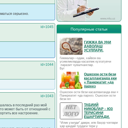
иматься серьезно.
id=1045
Популярные статьи
ГИЖЖА ВА УНИ
ДАВОЛАШ
УСУЛЛАРИ.
Гижжалар—одам, хайвон ва
усимликларда касаллик кузгатувчи
id=1044
паразит чувалчанглар.
Буг
Ошкозон ости бези
касалланганда еки
« Панкреатит »да
пархез
Ошкозон ости бези касалланганда еки «
Панкреатит »да пархез. Ошкозон ости
id=1043
бези ял
ТАБИИЙ
рашалась в последний раз мой
НИКОБЛАР – ЮЗ
 это может быть от отнощений с
ТЕРИСИНИ
портить все настроение.
ЁШАРТИРАДИ.
“Илик узилди” даври, илк баҳор чоғлари
ҳар қандай турдаги тери у