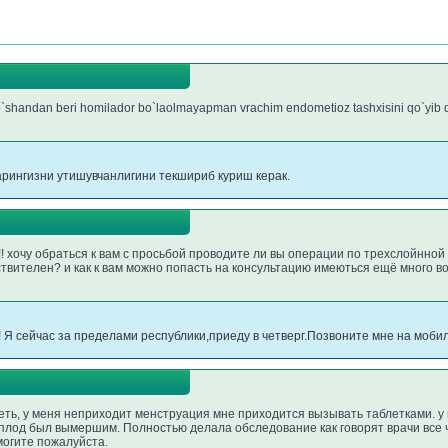
o`shandan beri homilador bo`laolmayapman vrachim endometioz tashxisini qo`yib da
арингизни утишувчанлигини текшириб куриш керак.
! хочу обраться к вам с просьбой проводите ли вы операции по трехслойнной
твителен? и как к вам можно попасть на консультацию имеються ещё много 
! Я сейчас за пределами республики,приеду в четверг.Позвоните мне на моб
еть, у меня неприходит менструация мне приходится вызывать таблетками. у 
плод был вымершим. Полностью делала обследование как говорят врачи все 
могите пожалуйста.