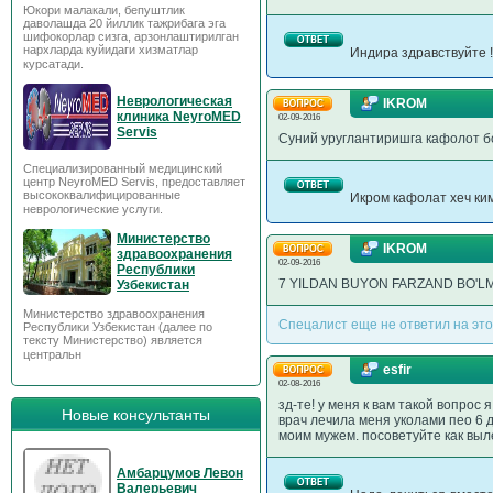
Юкори малакали, бепуштлик
даволашда 20 йиллик тажрибага эга
шифокорлар сизга, арзонлаштирилган
нархларда куйидаги хизматлар
Индира здравствуйте !
курсатади.
Неврологическая
IKROM
клиника NeyroMED
02-09-2016
Servis
Суний уруглантиришга кафолот 
Специализированный медицинский
центр NeyroMED Servis, предоставляет
высококвалифицированные
Икром кафолат хеч ки
неврологические услуги.
Министерство
IKROM
здравоохранения
02-09-2016
Республики
7 YILDAN BUYON FARZAND BO'LM
Узбекистан
Министерство здравоохранения
Спецалист еще не ответил на это
Республики Узбекистан (далее по
тексту Министерство) является
центральн
esfir
02-08-2016
зд-те! у меня к вам такой вопрос
Новые консультанты
врач лечила меня уколами пео 6 д
моим мужем. посоветуйте как выле
Амбарцумов Левон
Валерьевич