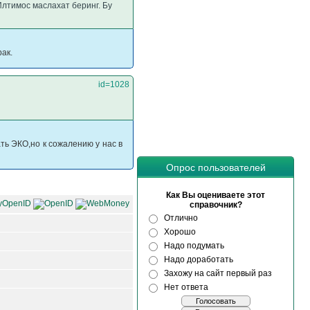
Илтимос маслахат беринг. Бу
ак.
id=1028
ь ЭКО,но к сожалению у нас в
Опрос пользователей
Как Вы оцениваете этот
справочник?
Отлично
Хорошо
Надо подумать
Надо доработать
Захожу на сайт первый раз
Нет ответа