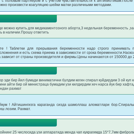
 с половым партнером и с учетом чувствительности к антибиотикам.После 
ожно произвести коагуляцию шейки матки различными методами.
где можно купить для медикаментозного аборта,3 недельная беременность ,з
ь в наличии.Прошу ответить
йте ! Таблетки для прерывания беременности надо строго принимать 
 осложнения и есть схема приема в зависимости от срока беременности.Наско
а зависит от страны производителя и фирмы.Цены начинаются от 150000 до 
ор эди бир йил бумади виниматични булдим кегин спирал куйдирдим 3 ой куп к
ни айти бир ой министраца бумадим узи килдирдим хеч нарса йук бир хафта
индан рахмат
йкум ! Айтишингизга караганда сизда шамоллаш аломатлари бор.Спираль
иш лозим. Рахмат.
 ойнинг 25 числосида узи аппаратида менда чап кукрагимда 15*7,7мм фибро