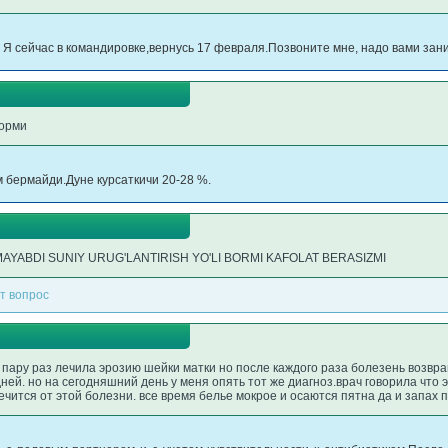
 Я сейчас в командировке,вернусь 17 февраля.Позвоните мне, надо вами зан
борми
м бермайди.Дуне курсаткичи 20-28 %.
AYABDI SUNIY URUG'LANTIRISH YO'LI BORMI KAFOLAT BERASIZMI
т вопрос
 я пару раз лечила эрозию шейки матки но после каждого раза болезень возв
ней. но на сегодняшний день у меня опять тот же диагноз.врач говорила что
чится от этой болезни. все время белье мокрое и осаются пятна да и запах 