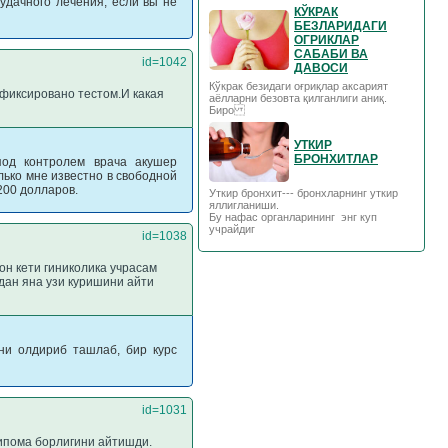
удачного лечения, если вы не
КЎКРАК
БЕЗЛАРИДАГИ
ОГРИКЛАР
САБАБИ ВА
id=1042
ДАВОСИ
Кўкрак безидаги оғриқлар аксарият
афиксировано тестом.И какая
аёлларни безовта қилганлиги аниқ.
Биро
УТКИР
БРОНХИТЛАР
под контролем врача акушер
лько мне известно в свободной
200 долларов.
Уткир бронхит--- бронхларнинг уткир
яллигланиши.
Бу нафас органларининг энг куп
учрайдиг
id=1038
он кети гиниколика учрасам
дан яна узи куришини айти
ни олдириб ташлаб, бир курс
id=1031
липома борлигини айтишди.