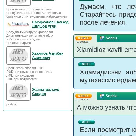
Думаем, что ле
Врач-психиатр, Ташкентская
Старайтесь прид
Республиканская психиатрическая
больница с интенсивным наблюдением
после лечения.
Зокирхонов Шахзод
Дилшод угли
Сосудистый хирург, флеболог
Диагностика и лечение любых
Sophia
заболеваний сосудов
07-09-2016
Лечение варико
Xlamidioz xavfli e
Хакимов Азизбек
Азимович
Врач Реабилитолог-ЛФК
Хламидиозни алб
ЛФК при грыже позвоночника
ЛФК при сколиозе
мутахассис ердам
ЛФК при артрозе(гон
Жаннатиллаев
Сардор
Sophia
07-08-2016
pediatr
А можно узнать чт
Если посмотрит к