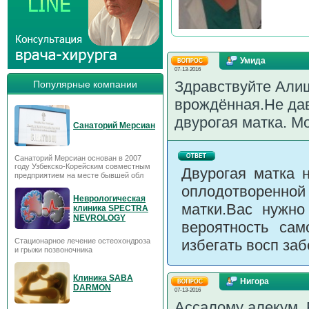
Умида
07-13-2016
Здравствуйте Алиш
Популярные компании
врождённая.Не дав
двурогая матка. М
Санаторий Мерсиан
Санаторий Мерсиан основан в 2007
году Узбекско-Корейским совместным
Двурогая матка 
предприятием на месте бывшей обл
оплодотворенной
Неврологическая
матки.Вас нужно
клиника SPECTRA
NEVROLOGY
вероятность са
Стационарное лечение остеохондроза
избегать восп за
и грыжи позвоночника
Клиника SABA
Нигора
DARMON
07-13-2016
Ассалому алекум. 