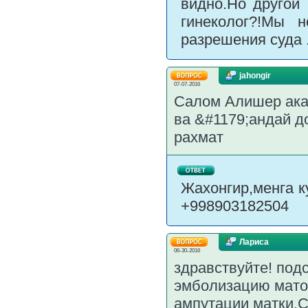
видно.Но другой 
гинеколог?!Мы 
разрешения суда 
jahongir
07-07-2016
Салом Алишер ака
ва &#1179;андай д
рахмат
Жахонгир,менга к
+998903182504
Лариса
06-30-2016
здравствуйте! под
эмболизацию мато
ампутации матки.С