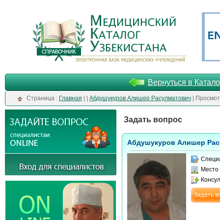
Вернуться в Катало
Cтраница :
Главная
| |
Абдушукуров Алишер Расулматович
| Просмот
Задать вопрос
Абдушукуров Алишер Рас
Специ
Место
Консу
Задать в