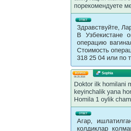
порекомендуете ме
Здравствуйте, Ла
В Узбекистане 
операцию вагинал
Стоимость операци
318 25 04 или по 
Sophia
06-25-2016
Doktor ilk homilani m
keyinchalik yana hom
Homila 1 oylik chama
Агар, ишлатилга
колдиклар колма