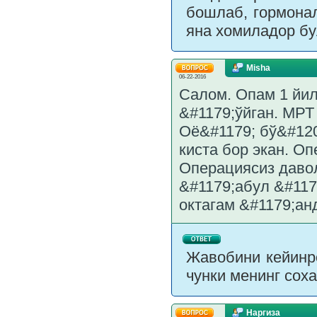
бошлаб, гормонал
яна хомиладор бу
Misha
06-22-2016
Салом. Опам 1 йил
&#1179;ўйган. МРТ 
Оё&#1179; бў&#120
киста бор экан. О
Операциясиз даво
&#1179;абул &#117
октагам &#1179;ан
Жавобини кейинро
чунки менинг сох
Наргиза