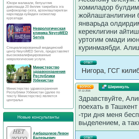
Юкори малакали, бепуштлик
хомиладор булдим
даволашда 20 йиллик тажрибага эга
шифокорлар сизга, арзонлаштирилган
жойлашганлигини б
нархларда куйидаги хизматлар
курсатади.
январьда олдирди
Неврологическая
кереклигини айтиш
клиника NeyroMED
Servis
уртогим омади июн
куринмаябди. Алиш
Специализированный медицинский
центр NeyroMED Servis, предоставляет
высококвалифицированные
неврологические услуги.
Министерство
Нигора, ГСГ килиб
здравоохранения
Республики
Узбекистан
Ширинкуль
Министерство здравоохранения
07-12-2016
Республики Узбекистан (далее по
тексту Министерство) является
Здравствуйте, Али
центральн
поехать в Ташкент
-три дня меня бес
Новые консультанты
выделением, а так
Амбарцумов Левон
Валерьевич