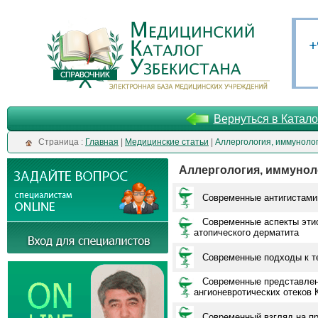
Вернуться в Катало
Cтраница :
Главная
|
Медицинские статьи
|
Аллергология, иммуноло
Аллергология, иммунол
Современные антигистами
Современные аспекты этио
атопического дерматита
Современные подходы к т
Современные представлени
ангионевротических отеков 
Современный взгляд на пр