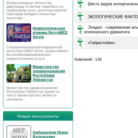
Юкори малакали, бепуштлик
Шесть видов аллергическ
даволашда 20 йиллик тажрибага эга
шифокорлар сизга, арзонлаштирилган
нархларда куйидаги хизматлар
ЭКОЛОГИЧЕСКИЕ ФАКТО
курсатади.
Элидел - современная аль
Неврологическая
атопического дерматита
клиника NeyroMED
Servis
«Габриглобин»
Специализированный медицинский
центр NeyroMED Servis, предоставляет
высококвалифицированные
неврологические услуги.
Компаний - 139
Министерство
здравоохранения
Республики
Узбекистан
Министерство здравоохранения
Республики Узбекистан (далее по
тексту Министерство) является
центральн
Новые консультанты
Амбарцумов Левон
Валерьевич