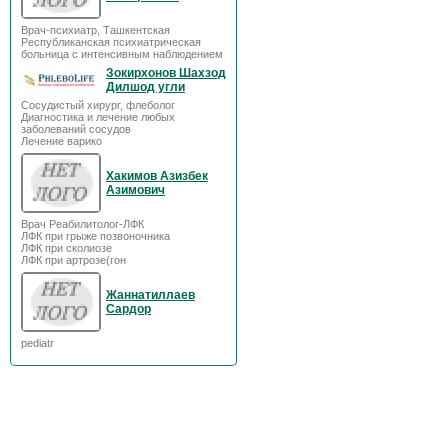
Врач-психиатр, Ташкентская
Республиканская психиатрическая
больница с интенсивным наблюдением
Зокирхонов Шахзод
Дилшод угли
Сосудистый хирург, флеболог
Диагностика и лечение любых
заболеваний сосудов
Лечение варико
Хакимов Азизбек
Азимович
Врач Реабилитолог-ЛФК
ЛФК при грыже позвоночника
ЛФК при сколиозе
ЛФК при артрозе(гон
Жаннатиллаев
Сардор
pediatr