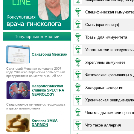
Специфическая иммунотер
Сыпь (крапивница)
Популярные компании
Травы для иммунитета
Увлажнители и воздухооч
Санаторий Мерсиан
Укрепляем иммунитет
Санаторий Мерсиан основан в 2007
году Узбекско-Корейским совместным
Физические крапивницы у 
предприятием на месте бывшей обл
Неврологическая
Холодовая аллергия
клиника SPECTRA
NEVROLOGY
Хроническая рецидивирующ
Стационарное лечение остеохондроза
и грыжи позвоночника
Чем мы дышим или цена в
Клиника SABA
DARMON
Что такое аллергия