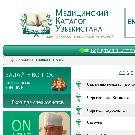
Вернуться в Катало
Cтраница :
Главная
|
Поиск:
0-9
А
Б
Чемерицы корневище с к
Черника вита Комплекс
Черника натуральная
Чесотка