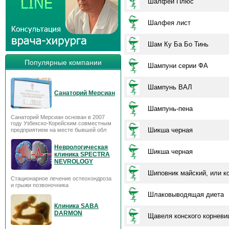
Шалфей Плюс
Шалфея лист
Шам Ку Ба Бо Тинь
Популярные компании
Шампуни серии ФА
Шампунь ВАЛ
Санаторий Мерсиан
Шампунь-пена
Санаторий Мерсиан основан в 2007
году Узбекско-Корейским совместным
Шикша черная
предприятием на месте бывшей обл
Неврологическая
Шикша черная
клиника SPECTRA
NEVROLOGY
Шиповник майский, или к
Стационарное лечение остеохондроза
и грыжи позвоночника
Шлаковыводящая диета
Клиника SABA
DARMON
Щавеля конского корневи