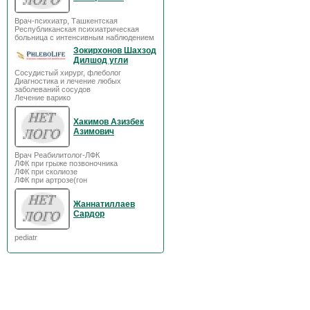
Врач-психиатр, Ташкентская
Республиканская психиатрическая
больница с интенсивным наблюдением
Зокирхонов Шахзод
Дилшод угли
Сосудистый хирург, флеболог
Диагностика и лечение любых
заболеваний сосудов
Лечение варико
Хакимов Азизбек
Азимович
Врач Реабилитолог-ЛФК
ЛФК при грыже позвоночника
ЛФК при сколиозе
ЛФК при артрозе(гон
Жаннатиллаев
Сардор
pediatr