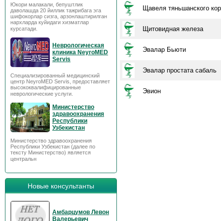
Юкори малакали, бепуштлик
Щавеля тяньшанского кор
даволашда 20 йиллик тажрибага эга
шифокорлар сизга, арзонлаштирилган
нархларда куйидаги хизматлар
Щитовидная железа
курсатади.
Неврологическая
Эвалар Бьюти
клиника NeyroMED
Servis
Эвалар простата сабаль
Специализированный медицинский
центр NeyroMED Servis, предоставляет
высококвалифицированные
Эвион
неврологические услуги.
Министерство
здравоохранения
Республики
Узбекистан
Министерство здравоохранения
Республики Узбекистан (далее по
тексту Министерство) является
центральн
Новые консультанты
Амбарцумов Левон
Валерьевич