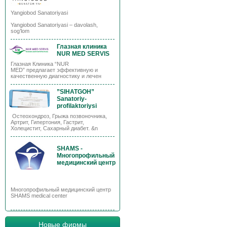
Yangiobod Sanatoriyasi
Yangiobod Sanatoriyasi – davolash,
sog’lom
Глазная клиника
NUR MED SERVIS
Глазная Клиника “NUR
MED” предлагает эффективную и
качественную диагностику и лечен
”SIHATGOH”
Sanatoriy-
profilaktoriysi
Остеохондроз, Грыжа позвоночника,
Артрит, Гипертония, Гастрит,
Холецистит, Сахарный диабет. &n
SHAMS -
Многопрофильный
медицинский центр
Многопрофильный медицинский центр
SHAMS medical center
Новые фирмы