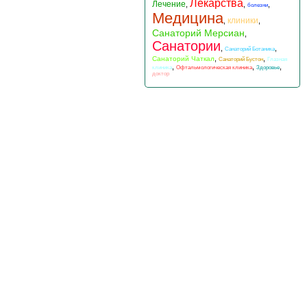
Лекарства
Лечение
,
,
,
болезни
Медицина
клиники
,
,
Санаторий Мерсиан
,
Санатории
,
,
Санаторий Ботаника
,
,
Санаторий Чаткал
Санаторий Бустон
Глазная
,
,
,
клиника
Офтальмологическая клиника
Здоровье
доктор