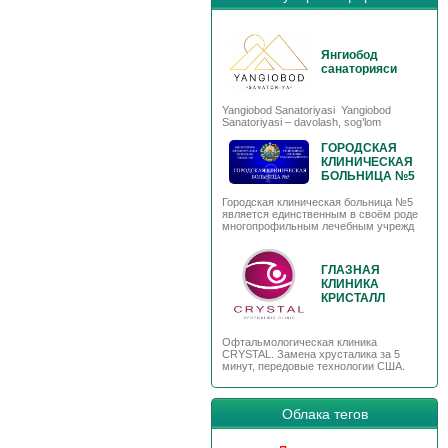
Янгиобод
санаторияси
Yangiobod Sanatoriyasi Yangiobod
Sanatoriyasi – davolash, sog’lom
ГОРОДСКАЯ
КЛИНИЧЕСКАЯ
БОЛЬНИЦА №5
Городская клиническая больница №5
является единственным в своём роде
многопрофильным лечебным учрежд
ГЛАЗНАЯ
КЛИНИКА
КРИСТАЛЛ
Офтальмологическая клиника
CRYSTAL. Замена хрусталика за 5
минут, передовые технологии США.
Облака тегов