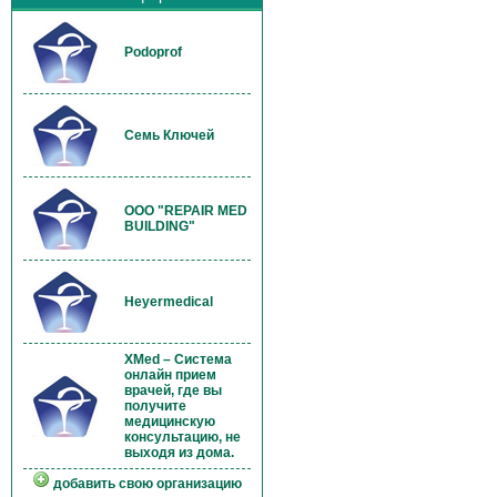
Podoprof
Семь Ключей
OOO "REPAIR MED
BUILDING"
Heyermedical
XMed – Система
онлайн прием
врачей, где вы
получите
медицинскую
консультацию, не
выходя из дома.
добавить свою организацию