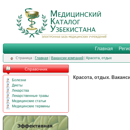
Главная
Реги
Cтраница :
Главная
|
Вакансии компаний
|
Красота, отдых
Справочник
Красота, отдых. Ваканс
Болезни
Диеты
Лекарства
Лекарственные травы
Медицинские статьи
Медицинские термины